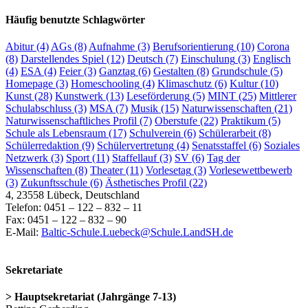
Häufig benutzte Schlagwörter
Abitur
(4)
AGs
(8)
Aufnahme
(3)
Berufsorientierung
(10)
Corona
(8)
Darstellendes Spiel
(12)
Deutsch
(7)
Einschulung
(3)
Englisch
(4)
ESA
(4)
Feier
(3)
Ganztag
(6)
Gestalten
(8)
Grundschule
(5)
Homepage
(3)
Homeschooling
(4)
Klimaschutz
(6)
Kultur
(10)
Kunst
(28)
Kunstwerk
(13)
Leseförderung
(5)
MINT
(25)
Mittlerer
Schulabschluss
(3)
MSA
(7)
Musik
(15)
Naturwissenschaften
(21)
Naturwissenschaftliches Profil
(7)
Oberstufe
(22)
Praktikum
(5)
Schule als Lebensraum
(17)
Schulverein
(6)
Schülerarbeit
(8)
Schülerredaktion
(9)
Schülervertretung
(4)
Senatsstaffel
(6)
Soziales
Netzwerk
(3)
Sport
(11)
Staffellauf
(3)
SV
(6)
Tag der
Wissenschaften
(8)
Theater
(11)
Vorlesetag
(3)
Vorlesewettbewerb
(3)
Zukunftsschule
(6)
Ästhetisches Profil
(22)
4, 23558 Lübeck, Deutschland
Telefon: 0451 – 122 – 832 – 11
Fax: 0451 – 122 – 832 – 90
E-Mail:
Baltic-Schule.Luebeck@Schule.LandSH.de
Sekretariate
> Hauptsekretariat (Jahrgänge 7-13)