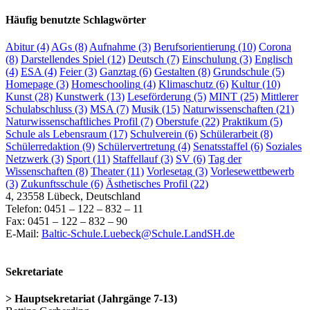
Häufig benutzte Schlagwörter
Abitur
(4)
AGs
(8)
Aufnahme
(3)
Berufsorientierung
(10)
Corona
(8)
Darstellendes Spiel
(12)
Deutsch
(7)
Einschulung
(3)
Englisch
(4)
ESA
(4)
Feier
(3)
Ganztag
(6)
Gestalten
(8)
Grundschule
(5)
Homepage
(3)
Homeschooling
(4)
Klimaschutz
(6)
Kultur
(10)
Kunst
(28)
Kunstwerk
(13)
Leseförderung
(5)
MINT
(25)
Mittlerer
Schulabschluss
(3)
MSA
(7)
Musik
(15)
Naturwissenschaften
(21)
Naturwissenschaftliches Profil
(7)
Oberstufe
(22)
Praktikum
(5)
Schule als Lebensraum
(17)
Schulverein
(6)
Schülerarbeit
(8)
Schülerredaktion
(9)
Schülervertretung
(4)
Senatsstaffel
(6)
Soziales
Netzwerk
(3)
Sport
(11)
Staffellauf
(3)
SV
(6)
Tag der
Wissenschaften
(8)
Theater
(11)
Vorlesetag
(3)
Vorlesewettbewerb
(3)
Zukunftsschule
(6)
Ästhetisches Profil
(22)
4, 23558 Lübeck, Deutschland
Telefon: 0451 – 122 – 832 – 11
Fax: 0451 – 122 – 832 – 90
E-Mail:
Baltic-Schule.Luebeck@Schule.LandSH.de
Sekretariate
> Hauptsekretariat (Jahrgänge 7-13)