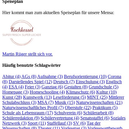
Speiseplan
Hier kommt man zum aktuellen Speiseplan für unsere Mensa:
Martin Rüger stellt sich vor.
Häufig benutzte Schlagwörter
Abitur
(4)
AGs
(8)
Aufnahme
(3)
Berufsorientierung
(10)
Corona
(8)
Darstellendes Spiel
(12)
Deutsch
(7)
Einschulung
(3)
Englisch
(4)
ESA
(4)
Feier
(3)
Ganztag
(6)
Gestalten
(8)
Grundschule
(5)
Homepage
(3)
Homeschooling
(4)
Klimaschutz
(6)
Kultur
(10)
Kunst
(28)
Kunstwerk
(13)
Leseförderung
(5)
MINT
(25)
Mittlerer
Schulabschluss
(3)
MSA
(7)
Musik
(15)
Naturwissenschaften
(21)
Naturwissenschaftliches Profil
(7)
Oberstufe
(22)
Praktikum
(5)
Schule als Lebensraum
(17)
Schulverein
(6)
Schülerarbeit
(8)
Schülerredaktion
(9)
Schülervertretung
(4)
Senatsstaffel
(6)
Soziales
Netzwerk
(3)
Sport
(11)
Staffellauf
(3)
SV
(6)
Tag der
Wissenschaften
(8)
Theater
(11)
Vorlesetag
(3)
Vorlesewettbewerb