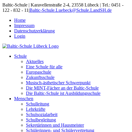
Skip
Baltic-Schule | Karavellenstraße 2-4, 23558 Lübeck | Tel.: 0451 -
to
122 - 832 - 11
|
Baltic-Schule.Luebeck@Schule.LandSH.de
content
Home
Impressum
Datenschutzerklärung
Login
Schule
Aktuelles
Eine Schule für alle
Europaschule
Zukunftsschule
Musisch-ästhetischer Schwerpunkt
Die MINT-Fächer an der Baltic-Schule
Die Baltic-Schule ist Ausbildungsschule
Menschen
Schulleitung
Lehrkräfte
Schulsozialarbeit
Schulbegleitung
Sekretärinnen und Hausmeister
Schülerinnen- und Schülervertretung