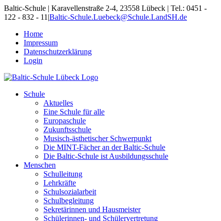
Skip
Baltic-Schule | Karavellenstraße 2-4, 23558 Lübeck | Tel.: 0451 -
to
122 - 832 - 11
|
Baltic-Schule.Luebeck@Schule.LandSH.de
content
Home
Impressum
Datenschutzerklärung
Login
Schule
Aktuelles
Eine Schule für alle
Europaschule
Zukunftsschule
Musisch-ästhetischer Schwerpunkt
Die MINT-Fächer an der Baltic-Schule
Die Baltic-Schule ist Ausbildungsschule
Menschen
Schulleitung
Lehrkräfte
Schulsozialarbeit
Schulbegleitung
Sekretärinnen und Hausmeister
Schülerinnen- und Schülervertretung