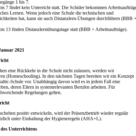
rgänge 1 bis 7.
bis 7 findet kein Unterricht statt. Die Schüler bekommen Arbeitsaufträg
iches Lernen. Wenn jedoch eine Schule die technischen und
chkeiten hat, kann sie auch Distanzlern-Übungen durchführen (BBB 
bis 13 finden Distanzlernübungstage statt (BBB + Arbeitsaufträge).
 Januar 2021
richt
ehen eine Rückkehr in die Schule nicht zulassen, werden wir
ren (Homeschooling). In den nächsten Tagen bereiten wir ein Konzept
altic-Schule vor. Unabhängig davon wird es in jedem Fall eine
ben, deren Eltern in systemrelevanten Berufen arbeiten. Für
abweichende Regelungen gelten.
richt
eschehen positiv entwickeln, wird der Präsenzbetrieb wieder regulär
rlich unter Einhaltung der Hygieneregeln (AHA+L).
 des Unterrichtens