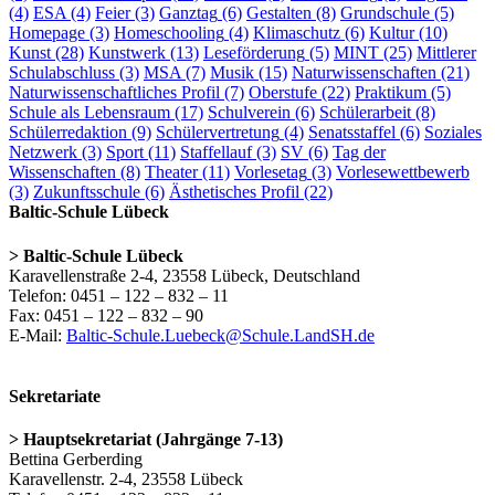
(4)
ESA
(4)
Feier
(3)
Ganztag
(6)
Gestalten
(8)
Grundschule
(5)
Homepage
(3)
Homeschooling
(4)
Klimaschutz
(6)
Kultur
(10)
Kunst
(28)
Kunstwerk
(13)
Leseförderung
(5)
MINT
(25)
Mittlerer
Schulabschluss
(3)
MSA
(7)
Musik
(15)
Naturwissenschaften
(21)
Naturwissenschaftliches Profil
(7)
Oberstufe
(22)
Praktikum
(5)
Schule als Lebensraum
(17)
Schulverein
(6)
Schülerarbeit
(8)
Schülerredaktion
(9)
Schülervertretung
(4)
Senatsstaffel
(6)
Soziales
Netzwerk
(3)
Sport
(11)
Staffellauf
(3)
SV
(6)
Tag der
Wissenschaften
(8)
Theater
(11)
Vorlesetag
(3)
Vorlesewettbewerb
(3)
Zukunftsschule
(6)
Ästhetisches Profil
(22)
Baltic-Schule Lübeck
> Baltic-Schule Lübeck
Karavellenstraße 2-4, 23558 Lübeck, Deutschland
Telefon: 0451 – 122 – 832 – 11
Fax: 0451 – 122 – 832 – 90
E-Mail:
Baltic-Schule.Luebeck@Schule.LandSH.de
Sekretariate
> Hauptsekretariat (Jahrgänge 7-13)
Bettina Gerberding
Karavellenstr. 2-4, 23558 Lübeck