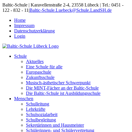
Skip
Baltic-Schule | Karavellenstraße 2-4, 23558 Lübeck | Tel.: 0451 -
to
122 - 832 - 11
|
Baltic-Schule.Luebeck@Schule.LandSH.de
content
Home
Impressum
Datenschutzerklärung
Login
Schule
Aktuelles
Eine Schule für alle
Europaschule
Zukunftsschule
Musisch-ästhetischer Schwerpunkt
Die MINT-Fächer an der Baltic-Schule
Die Baltic-Schule ist Ausbildungsschule
Menschen
Schulleitung
Lehrkräfte
Schulsozialarbeit
Schulbegleitung
Sekretärinnen und Hausmeister
Schülerinnen- und Schülervertretung