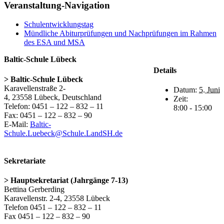
Facebook
X
Pinterest
Veranstaltung-Navigation
Schulentwicklungstag
Mündliche Abiturprüfungen und Nachprüfungen im Rahmen
des ESA und MSA
Baltic-Schule Lübeck
Details
> Baltic-Schule Lübeck
Karavellenstraße 2-
Datum:
5. Juni
4, 23558 Lübeck, Deutschland
Zeit:
Telefon: 0451 – 122 – 832 – 11
8:00 - 15:00
Fax: 0451 – 122 – 832 – 90
E-Mail:
Baltic-
Schule.Luebeck@Schule.LandSH.de
Sekretariate
> Hauptsekretariat (Jahrgänge 7-13)
Bettina Gerberding
Karavellenstr. 2-4, 23558 Lübeck
Telefon 0451 – 122 – 832 – 11
Fax 0451 – 122 – 832 – 90