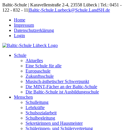
Skip
Baltic-Schule | Karavellenstraße 2-4, 23558 Lübeck | Tel.: 0451 -
to
122 - 832 - 11
|
Baltic-Schule.Luebeck@Schule.LandSH.de
content
Home
Impressum
Datenschutzerklärung
Login
Schule
Aktuelles
Eine Schule für alle
Europaschule
Zukunftsschule
Musisch-ästhetischer Schwerpunkt
Die MINT-Fächer an der Baltic-Schule
Die Baltic-Schule ist Ausbildungsschule
Menschen
Schulleitung
Lehrkräfte
Schulsozialarbeit
Schulbegleitung
Sekretärinnen und Hausmeister
Schülerinnen- und Schülervertretung