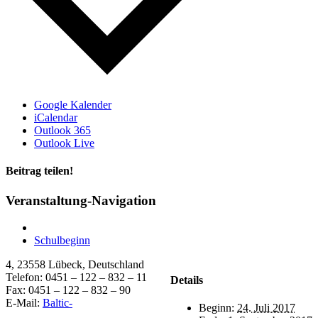
Google Kalender
iCalendar
Outlook 365
Outlook Live
Beitrag teilen!
Facebook
X
Pinterest
Veranstaltung-Navigation
Schulbeginn
4, 23558 Lübeck, Deutschland
Telefon: 0451 – 122 – 832 – 11
Details
Fax: 0451 – 122 – 832 – 90
E-Mail:
Baltic-
Beginn:
24. Juli 2017