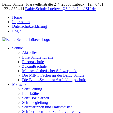
Skip
Baltic-Schule | Karavellenstraße 2-4, 23558 Lübeck | Tel.: 0451 -
to
122 - 832 - 11
|
Baltic-Schule.Luebeck@Schule.LandSH.de
content
Home
Impressum
Datenschutzerklärung
Login
Schule
Aktuelles
Eine Schule für alle
Europaschule
Zukunftsschule
Musisch-ästhetischer Schwerpunkt
Die MINT-Fächer an der Baltic-Schule
Die Baltic-Schule ist Ausbildungsschule
Menschen
Schulleitung
Lehrkräfte
Schulsozialarbeit
Schulbegleitung
Sekretärinnen und Hausmeister
Schülerinnen- und Schülervertretung