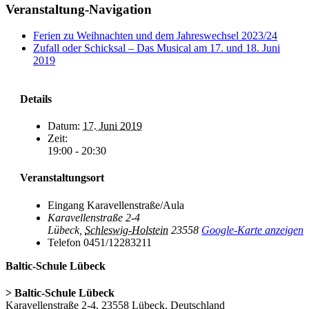
Facebook
X
Pinterest
Veranstaltung-Navigation
Ferien zu Weihnachten und dem Jahreswechsel 2023/24
Zufall oder Schicksal – Das Musical am 17. und 18. Juni
2019
Details
Datum:
17. Juni 2019
Zeit:
19:00 - 20:30
Veranstaltungsort
Eingang Karavellenstraße/Aula
Karavellenstraße 2-4
Lübeck
,
Schleswig-Holstein
23558
Google-Karte anzeigen
Telefon
0451/12283211
Baltic-Schule Lübeck
> Baltic-Schule Lübeck
Karavellenstraße 2-4, 23558 Lübeck, Deutschland