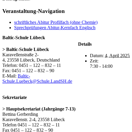
Facebook
X
Pinterest
Veranstaltung-Navigation
schriftliches Abitur Profilfach (ohne Chemie)
Sprechprüfungen Abitur-Kernfach Englisch
Baltic-Schule Lübeck
Details
> Baltic-Schule Lübeck
Karavellenstraße 2-
Datum:
4. April 2025
4, 23558 Lübeck, Deutschland
Zeit:
Telefon: 0451 – 122 – 832 – 11
7:30 - 14:00
Fax: 0451 – 122 – 832 – 90
E-Mail:
Baltic-
Schule.Luebeck@Schule.LandSH.de
Sekretariate
> Hauptsekretariat (Jahrgänge 7-13)
Bettina Gerberding
Karavellenstr. 2-4, 23558 Lübeck
Telefon 0451 – 122 – 832 – 11
Fax 0451 – 122 – 832 – 90