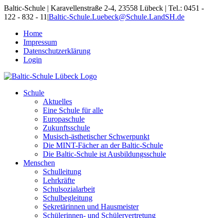
Skip
Baltic-Schule | Karavellenstraße 2-4, 23558 Lübeck | Tel.: 0451 -
to
122 - 832 - 11
|
Baltic-Schule.Luebeck@Schule.LandSH.de
content
Home
Impressum
Datenschutzerklärung
Login
Schule
Aktuelles
Eine Schule für alle
Europaschule
Zukunftsschule
Musisch-ästhetischer Schwerpunkt
Die MINT-Fächer an der Baltic-Schule
Die Baltic-Schule ist Ausbildungsschule
Menschen
Schulleitung
Lehrkräfte
Schulsozialarbeit
Schulbegleitung
Sekretärinnen und Hausmeister
Schülerinnen- und Schülervertretung