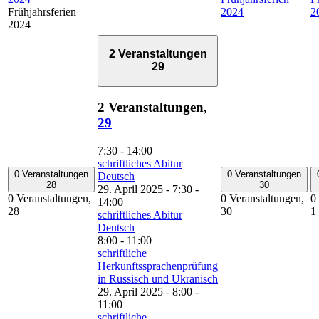
Frühjahrsferien
2024
2
2024
2 Veranstaltungen
29
2 Veranstaltungen,
29
7:30
-
14:00
schriftliches Abitur
0 Veranstaltungen
0 Veranstaltungen
Deutsch
28
30
29. April 2025 - 7:30
-
0 Veranstaltungen,
0 Veranstaltungen,
0
14:00
28
30
1
schriftliches Abitur
Deutsch
8:00
-
11:00
schriftliche
Herkunftssprachenprüfung
in Russisch und Ukranisch
29. April 2025 - 8:00
-
11:00
schriftliche