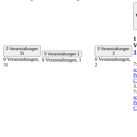
1
V
0 Veranstaltungen
0 Veranstaltungen
3
31
2
0 Veranstaltungen
1
0 Veranstaltungen,
0 Veranstaltungen,
0 Veranstaltungen,
1
7
31
2
sc
P
C
3
7
sc
P
C