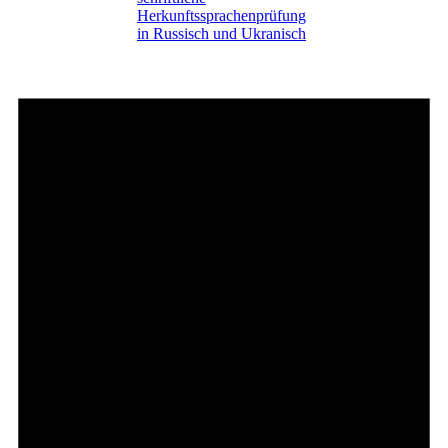
Herkunftssprachenprüfung
in Russisch und Ukranisch