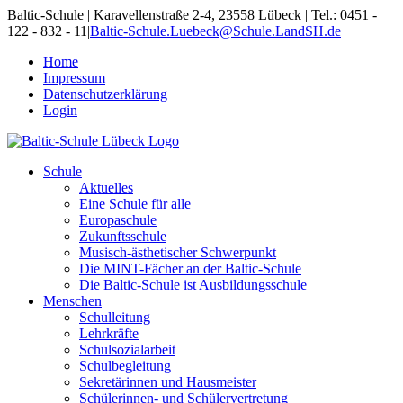
Skip
Baltic-Schule | Karavellenstraße 2-4, 23558 Lübeck | Tel.: 0451 -
to
122 - 832 - 11
|
Baltic-Schule.Luebeck@Schule.LandSH.de
content
Home
Impressum
Datenschutzerklärung
Login
Schule
Aktuelles
Eine Schule für alle
Europaschule
Zukunftsschule
Musisch-ästhetischer Schwerpunkt
Die MINT-Fächer an der Baltic-Schule
Die Baltic-Schule ist Ausbildungsschule
Menschen
Schulleitung
Lehrkräfte
Schulsozialarbeit
Schulbegleitung
Sekretärinnen und Hausmeister
Schülerinnen- und Schülervertretung