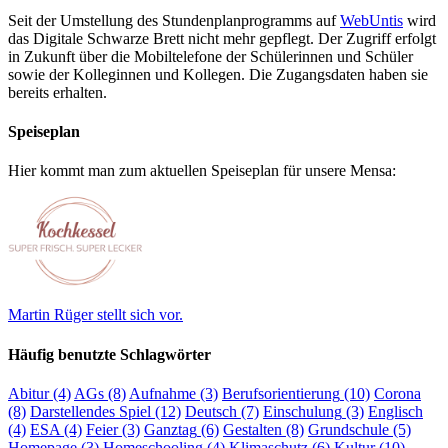
Seit der Umstellung des Stundenplanprogramms auf
WebUntis
wird
das Digitale Schwarze Brett nicht mehr gepflegt. Der Zugriff erfolgt
in Zukunft über die Mobiltelefone der Schülerinnen und Schüler
sowie der Kolleginnen und Kollegen. Die Zugangsdaten haben sie
bereits erhalten.
Speiseplan
Hier kommt man zum aktuellen Speiseplan für unsere Mensa:
Martin Rüger stellt sich vor.
Häufig benutzte Schlagwörter
Abitur
(4)
AGs
(8)
Aufnahme
(3)
Berufsorientierung
(10)
Corona
(8)
Darstellendes Spiel
(12)
Deutsch
(7)
Einschulung
(3)
Englisch
(4)
ESA
(4)
Feier
(3)
Ganztag
(6)
Gestalten
(8)
Grundschule
(5)
Homepage
(3)
Homeschooling
(4)
Klimaschutz
(6)
Kultur
(10)