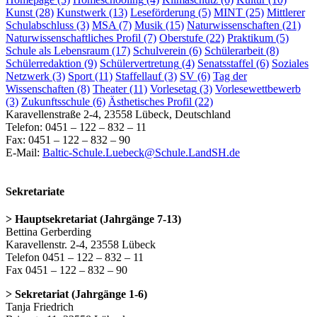
Kunst
(28)
Kunstwerk
(13)
Leseförderung
(5)
MINT
(25)
Mittlerer
Schulabschluss
(3)
MSA
(7)
Musik
(15)
Naturwissenschaften
(21)
Naturwissenschaftliches Profil
(7)
Oberstufe
(22)
Praktikum
(5)
Schule als Lebensraum
(17)
Schulverein
(6)
Schülerarbeit
(8)
Schülerredaktion
(9)
Schülervertretung
(4)
Senatsstaffel
(6)
Soziales
Netzwerk
(3)
Sport
(11)
Staffellauf
(3)
SV
(6)
Tag der
Wissenschaften
(8)
Theater
(11)
Vorlesetag
(3)
Vorlesewettbewerb
(3)
Zukunftsschule
(6)
Ästhetisches Profil
(22)
Karavellenstraße 2-4, 23558 Lübeck, Deutschland
Telefon: 0451 – 122 – 832 – 11
Fax: 0451 – 122 – 832 – 90
E-Mail:
Baltic-Schule.Luebeck@Schule.LandSH.de
Sekretariate
> Hauptsekretariat (Jahrgänge 7-13)
Bettina Gerberding
Karavellenstr. 2-4, 23558 Lübeck
Telefon 0451 – 122 – 832 – 11
Fax 0451 – 122 – 832 – 90
> Sekretariat (Jahrgänge 1-6)
Tanja Friedrich