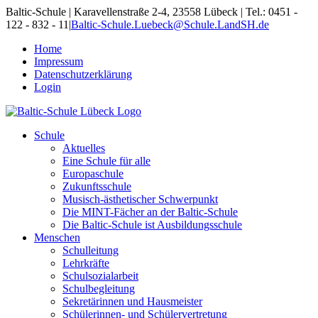
Skip
Baltic-Schule | Karavellenstraße 2-4, 23558 Lübeck | Tel.: 0451 -
to
122 - 832 - 11
|
Baltic-Schule.Luebeck@Schule.LandSH.de
content
Home
Impressum
Datenschutzerklärung
Login
Schule
Aktuelles
Eine Schule für alle
Europaschule
Zukunftsschule
Musisch-ästhetischer Schwerpunkt
Die MINT-Fächer an der Baltic-Schule
Die Baltic-Schule ist Ausbildungsschule
Menschen
Schulleitung
Lehrkräfte
Schulsozialarbeit
Schulbegleitung
Sekretärinnen und Hausmeister
Schülerinnen- und Schülervertretung