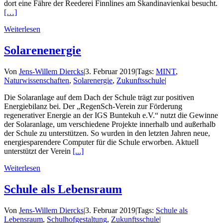
dort eine Fähre der Reederei Finnlines am Skandinavienkai besucht.
[…]
Weiterlesen
Solarenenergie
Von
Jens-Willem Diercks
|
3. Februar 2019
|
Tags:
MINT
,
Naturwissenschaften
,
Solarenergie
,
Zukunftsschule
|
Die Solaranlage auf dem Dach der Schule trägt zur positiven
Energiebilanz bei. Der „RegenSch-Verein zur Förderung
regenerativer Energie an der IGS Buntekuh e.V.“ nutzt die Gewinne
der Solaranlage, um verschiedene Projekte innerhalb und außerhalb
der Schule zu unterstützen. So wurden in den letzten Jahren neue,
energiesparendere Computer für die Schule erworben. Aktuell
unterstützt der Verein
[...]
Weiterlesen
Schule als Lebensraum
Von
Jens-Willem Diercks
|
3. Februar 2019
|
Tags:
Schule als
Lebensraum
,
Schulhofgestaltung
,
Zukunftsschule
|