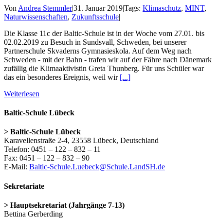
Von
Andrea Stemmler
|
31. Januar 2019
|
Tags:
Klimaschutz
,
MINT
,
Naturwissenschaften
,
Zukunftsschule
|
Die Klasse 11c der Baltic-Schule ist in der Woche vom 27.01. bis
02.02.2019 zu Besuch in Sundsvall, Schweden, bei unserer
Partnerschule Skvaderns Gymnasieskola. Auf dem Weg nach
Schweden - mit der Bahn - trafen wir auf der Fähre nach Dänemark
zufällig die Klimaaktivistin Greta Thunberg. Für uns Schüler war
das ein besonderes Ereignis, weil wir
[...]
Weiterlesen
Baltic-Schule Lübeck
> Baltic-Schule Lübeck
Karavellenstraße 2-4, 23558 Lübeck, Deutschland
Telefon: 0451 – 122 – 832 – 11
Fax: 0451 – 122 – 832 – 90
E-Mail:
Baltic-Schule.Luebeck@Schule.LandSH.de
Sekretariate
> Hauptsekretariat (Jahrgänge 7-13)
Bettina Gerberding