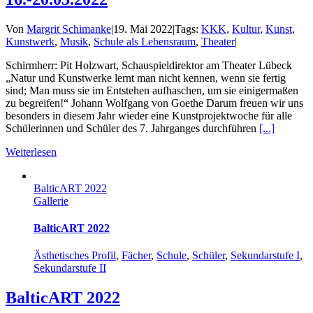
Von
Margrit Schimanke
|
19. Mai 2022
|
Tags:
KKK
,
Kultur
,
Kunst
,
Kunstwerk
,
Musik
,
Schule als Lebensraum
,
Theater
|
Schirmherr: Pit Holzwart, Schauspieldirektor am Theater Lübeck
„Natur und Kunstwerke lernt man nicht kennen, wenn sie fertig
sind; Man muss sie im Entstehen aufhaschen, um sie einigermaßen
zu begreifen!“ Johann Wolfgang von Goethe Darum freuen wir uns
besonders in diesem Jahr wieder eine Kunstprojektwoche für alle
Schülerinnen und Schüler des 7. Jahrganges durchführen
[...]
Weiterlesen
BalticART 2022
Gallerie
BalticART 2022
Ästhetisches Profil
,
Fächer
,
Schule
,
Schüler
,
Sekundarstufe I
,
Sekundarstufe II
BalticART 2022