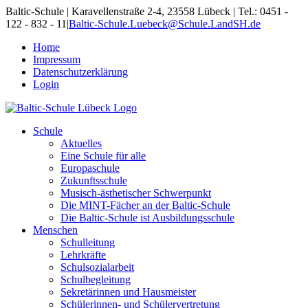
Skip
Baltic-Schule | Karavellenstraße 2-4, 23558 Lübeck | Tel.: 0451 -
to
122 - 832 - 11
|
Baltic-Schule.Luebeck@Schule.LandSH.de
content
Home
Impressum
Datenschutzerklärung
Login
Schule
Aktuelles
Eine Schule für alle
Europaschule
Zukunftsschule
Musisch-ästhetischer Schwerpunkt
Die MINT-Fächer an der Baltic-Schule
Die Baltic-Schule ist Ausbildungsschule
Menschen
Schulleitung
Lehrkräfte
Schulsozialarbeit
Schulbegleitung
Sekretärinnen und Hausmeister
Schülerinnen- und Schülervertretung