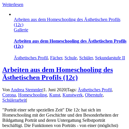
Weiterlesen
Arbeiten aus dem Homeschooling des Ästhetischen Profils
(12c)
Gallerie
Arbeiten aus dem Homeschooling des Ästhetischen Profils
(12c)
Ästhetisches Profil
,
Fächer
,
Schule
,
Schüler
,
Sekundarstufe II
Arbeiten aus dem Homeschooling des
Ästhetischen Profils (12c)
Von
Andrea Stemmler
|
1. Juni 2020
|
Tags:
Ästhetisches Profil
,
Corona
,
Homeschooling
,
Kunst
,
Kunstwerk
,
Oberstufe
,
Schülerarbeit
|
"Porträt einer sehr speziellen Zeit" Die 12c hat sich im
Homeschooling mit der Geschichte und den Besonderheiten der
Bildgattung Porträt und deren Untergattung Selbstporträt
beschäftigt. Die Funktionen von Porträts - von einer (möglichst)