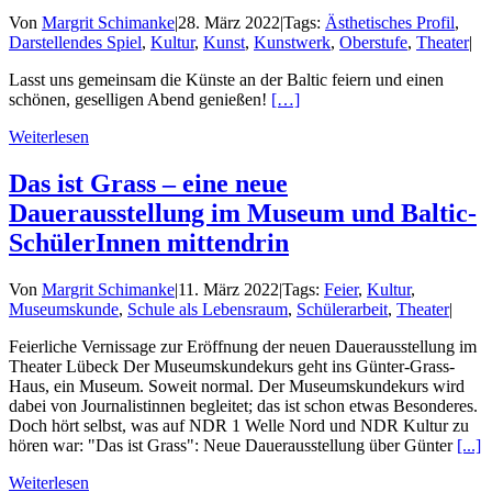
Von
Margrit Schimanke
|
28. März 2022
|
Tags:
Ästhetisches Profil
,
Darstellendes Spiel
,
Kultur
,
Kunst
,
Kunstwerk
,
Oberstufe
,
Theater
|
Lasst uns gemeinsam die Künste an der Baltic feiern und einen
schönen, geselligen Abend genießen!
[…]
Weiterlesen
Das ist Grass – eine neue
Dauerausstellung im Museum und Baltic-
SchülerInnen mittendrin
Von
Margrit Schimanke
|
11. März 2022
|
Tags:
Feier
,
Kultur
,
Museumskunde
,
Schule als Lebensraum
,
Schülerarbeit
,
Theater
|
Feierliche Vernissage zur Eröffnung der neuen Dauerausstellung im
Theater Lübeck Der Museumskundekurs geht ins Günter-Grass-
Haus, ein Museum. Soweit normal. Der Museumskundekurs wird
dabei von Journalistinnen begleitet; das ist schon etwas Besonderes.
Doch hört selbst, was auf NDR 1 Welle Nord und NDR Kultur zu
hören war: "Das ist Grass": Neue Dauerausstellung über Günter
[...]
Weiterlesen