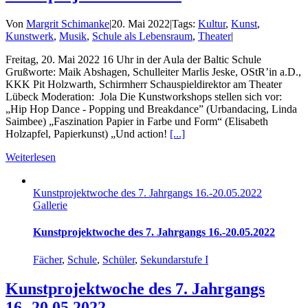
Von
Margrit Schimanke
|
20. Mai 2022
|
Tags:
Kultur
,
Kunst
,
Kunstwerk
,
Musik
,
Schule als Lebensraum
,
Theater
|
Freitag, 20. Mai 2022 16 Uhr in der Aula der Baltic Schule
Grußworte: Maik Abshagen, Schulleiter Marlis Jeske, OStR’in a.D.,
KKK Pit Holzwarth, Schirmherr Schauspieldirektor am Theater
Lübeck Moderation: Jola Die Kunstworkshops stellen sich vor:
„Hip Hop Dance - Popping und Breakdance” (Urbandacing, Linda
Saimbee) „Faszination Papier in Farbe und Form“ (Elisabeth
Holzapfel, Papierkunst) „Und action!
[...]
Weiterlesen
Kunstprojektwoche des 7. Jahrgangs 16.-20.05.2022
Gallerie
Kunstprojektwoche des 7. Jahrgangs 16.-20.05.2022
Fächer
,
Schule
,
Schüler
,
Sekundarstufe I
Kunstprojektwoche des 7. Jahrgangs
16.-20.05.2022