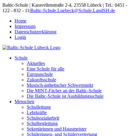
Skip
Baltic-Schule | Karavellenstraße 2-4, 23558 Lübeck | Tel.: 0451 -
to
122 - 832 - 11
|
Baltic-Schule.Luebeck@Schule.LandSH.de
content
Home
Impressum
Datenschutzerklärung
Login
Schule
Aktuelles
Eine Schule für alle
Europaschule
Zukunftsschule
Musisch-ästhetischer Schwerpunkt
Die MINT-Fächer an der Baltic-Schule
Die Baltic-Schule ist Ausbildungsschule
Menschen
Schulleitung
Lehrkräfte
Schulsozialarbeit
Schulbegleitung
Sekretärinnen und Hausmeister
Schülerinnen- und Schülervertretung