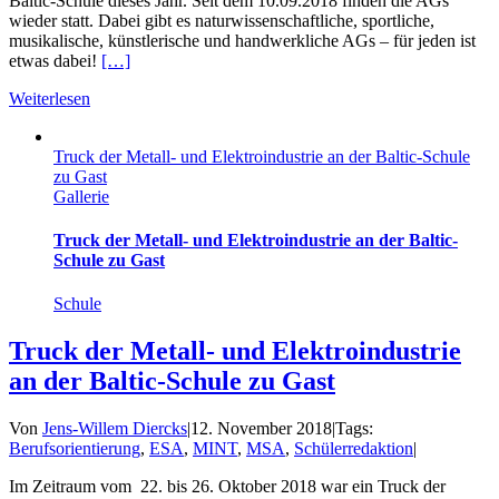
Baltic-Schule dieses Jahr. Seit dem 10.09.2018 finden die AGs
wieder statt. Dabei gibt es naturwissenschaftliche, sportliche,
musikalische, künstlerische und handwerkliche AGs – für jeden ist
etwas dabei!
[…]
Weiterlesen
Truck der Metall- und Elektroindustrie an der Baltic-Schule
zu Gast
Gallerie
Truck der Metall- und Elektroindustrie an der Baltic-
Schule zu Gast
Schule
Truck der Metall- und Elektroindustrie
an der Baltic-Schule zu Gast
Von
Jens-Willem Diercks
|
12. November 2018
|
Tags:
Berufsorientierung
,
ESA
,
MINT
,
MSA
,
Schülerredaktion
|
Im Zeitraum vom 22. bis 26. Oktober 2018 war ein Truck der