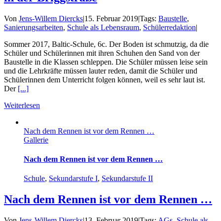
Von
Jens-Willem Diercks
|
15. Februar 2019
|
Tags:
Baustelle
,
Sanierungsarbeiten
,
Schule als Lebensraum
,
Schülerredaktion
|
Sommer 2017, Baltic-Schule, 6c. Der Boden ist schmutzig, da die
Schüler und Schülerinnen mit ihren Schuhen den Sand von der
Baustelle in die Klassen schleppen. Die Schüler müssen leise sein
und die Lehrkräfte müssen lauter reden, damit die Schüler und
Schülerinnen dem Unterricht folgen können, weil es sehr laut ist.
Der
[...]
Weiterlesen
Nach dem Rennen ist vor dem Rennen …
Gallerie
Nach dem Rennen ist vor dem Rennen …
Schule
,
Sekundarstufe I
,
Sekundarstufe II
Nach dem Rennen ist vor dem Rennen …
Von
Jens-Willem Diercks
|
13. Februar 2019
|
Tags:
AGs
,
Schule als