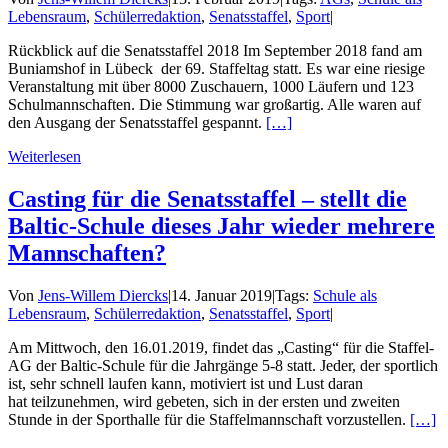
Lebensraum
,
Schülerredaktion
,
Senatsstaffel
,
Sport
|
Rückblick auf die Senatsstaffel 2018 Im September 2018 fand am
Buniamshof in Lübeck der 69. Staffeltag statt. Es war eine riesige
Veranstaltung mit über 8000 Zuschauern, 1000 Läufern und 123
Schulmannschaften. Die Stimmung war großartig. Alle waren auf
den Ausgang der Senatsstaffel gespannt.
[…]
Weiterlesen
Casting für die Senatsstaffel – stellt die
Baltic-Schule dieses Jahr wieder mehrere
Mannschaften?
Von
Jens-Willem Diercks
|
14. Januar 2019
|
Tags:
Schule als
Lebensraum
,
Schülerredaktion
,
Senatsstaffel
,
Sport
|
Am Mittwoch, den 16.01.2019, findet das „Casting“ für die Staffel-
AG der Baltic-Schule für die Jahrgänge 5-8 statt. Jeder, der sportlich
ist, sehr schnell laufen kann, motiviert ist und Lust daran
hat teilzunehmen, wird gebeten, sich in der ersten und zweiten
Stunde in der Sporthalle für die Staffelmannschaft vorzustellen.
[…]