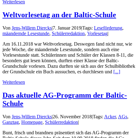
Weiterlesen
Weltvorlesetag an der Baltic-Schule
Von
Jens-Willem Diercks
|
7. Januar 2019
|
Tags:
Leseförderung
,
mäandernde Lesestunde
,
Schülerredaktion
,
Vorlesetag
|
Am 16.11.2018 war Weltvorlesetag. Deswegen fand nicht nur, wie
jede Woche, die mäandernde Lesestunde, sondern auch eine
Vorlesestunde statt. Schülerinnen und Schüler der Klassen 8-11, die
besonders gut lesen können, durften einer Klasse der Baltic-
Grundschule vorlesen. Dazu durften sie sich aus der Schulbibliothek
der Grundschule ein Buch aussuchen, es durchlesen und
[...]
Weiterlesen
Das aktuelle AG-Programm der Baltic-
Schule
Von
Jens-Willem Diercks
|
26. November 2018
|
Tags:
Acker
,
AGs
,
Ganztag
,
Homepage
,
Schülerredaktion
|
Bunt, frisch und brandneu präsentiert sich das AG-Programm der