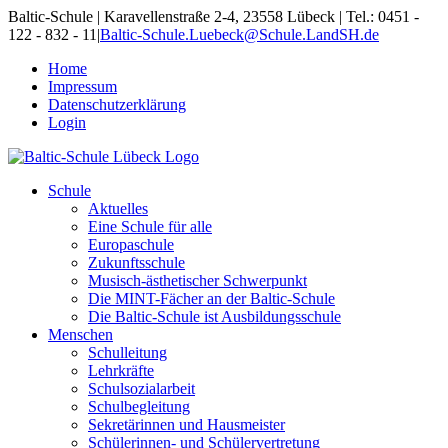
Skip
Baltic-Schule | Karavellenstraße 2-4, 23558 Lübeck | Tel.: 0451 -
to
122 - 832 - 11
|
Baltic-Schule.Luebeck@Schule.LandSH.de
content
Home
Impressum
Datenschutzerklärung
Login
Schule
Aktuelles
Eine Schule für alle
Europaschule
Zukunftsschule
Musisch-ästhetischer Schwerpunkt
Die MINT-Fächer an der Baltic-Schule
Die Baltic-Schule ist Ausbildungsschule
Menschen
Schulleitung
Lehrkräfte
Schulsozialarbeit
Schulbegleitung
Sekretärinnen und Hausmeister
Schülerinnen- und Schülervertretung