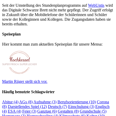
Seit der Umstellung des Stundenplanprogramms auf
WebUntis
wird
das Digitale Schwarze Brett nicht mehr gepflegt. Der Zugriff erfolgt
in Zukunft über die Mobiltelefone der Schülerinnen und Schüler
sowie der Kolleginnen und Kollegen. Die Zugangsdaten haben sie
bereits erhalten.
Speiseplan
Hier kommt man zum aktuellen Speiseplan für unsere Mensa:
Martin Rüger stellt sich vor.
Häufig benutzte Schlagwörter
Abitur
(4)
AGs
(8)
Aufnahme
(3)
Berufsorientierung
(10)
Corona
(8)
Darstellendes Spiel
(12)
Deutsch
(7)
Einschulung
(3)
Englisch
(4)
ESA
(4)
Feier
(3)
Ganztag
(6)
Gestalten
(8)
Grundschule
(5)
Homepage
(3)
Homeschooling
(4)
Klimaschutz
(6)
Kultur
(10)