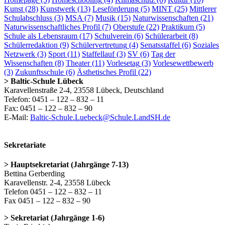
Kunst
(28)
Kunstwerk
(13)
Leseförderung
(5)
MINT
(25)
Mittlerer
Schulabschluss
(3)
MSA
(7)
Musik
(15)
Naturwissenschaften
(21)
Naturwissenschaftliches Profil
(7)
Oberstufe
(22)
Praktikum
(5)
Schule als Lebensraum
(17)
Schulverein
(6)
Schülerarbeit
(8)
Schülerredaktion
(9)
Schülervertretung
(4)
Senatsstaffel
(6)
Soziales
Netzwerk
(3)
Sport
(11)
Staffellauf
(3)
SV
(6)
Tag der
Wissenschaften
(8)
Theater
(11)
Vorlesetag
(3)
Vorlesewettbewerb
(3)
Zukunftsschule
(6)
Ästhetisches Profil
(22)
> Baltic-Schule Lübeck
Karavellenstraße 2-4, 23558 Lübeck, Deutschland
Telefon: 0451 – 122 – 832 – 11
Fax: 0451 – 122 – 832 – 90
E-Mail:
Baltic-Schule.Luebeck@Schule.LandSH.de
Sekretariate
> Hauptsekretariat (Jahrgänge 7-13)
Bettina Gerberding
Karavellenstr. 2-4, 23558 Lübeck
Telefon 0451 – 122 – 832 – 11
Fax 0451 – 122 – 832 – 90
> Sekretariat (Jahrgänge 1-6)