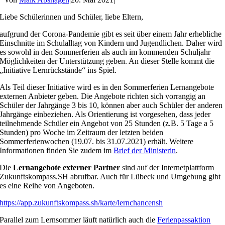
Liebe Schülerinnen und Schüler, liebe Eltern,
aufgrund der Corona-Pandemie gibt es seit über einem Jahr erhebliche
Einschnitte im Schulalltag von Kindern und Jugendlichen. Daher wird
es sowohl in den Sommerferien als auch im kommenden Schuljahr
Möglichkeiten der Unterstützung geben. An dieser Stelle kommt die
„Initiative Lernrückstände“ ins Spiel.
Als Teil dieser Initiative wird es in den Sommerferien Lernangebote
externen Anbieter geben. Die Angebote richten sich vorrangig an
Schüler der Jahrgänge 3 bis 10, können aber auch Schüler der anderen
Jahrgänge einbeziehen. Als Orientierung ist vorgesehen, dass jeder
teilnehmende Schüler ein Angebot von 25 Stunden (z.B. 5 Tage a 5
Stunden) pro Woche im Zeitraum der letzten beiden
Sommerferienwochen (19.07. bis 31.07.2021) erhält. Weitere
Informationen finden Sie zudem im
Brief der Ministerin
.
Die
Lernangebote externer Partner
sind auf der Internetplattform
Zukunftskompass.SH abrufbar. Auch für Lübeck und Umgebung gibt
es eine Reihe von Angeboten.
https://app.zukunftskompass.sh/karte/lernchancensh
Parallel zum Lernsommer läuft natürlich auch die
Ferienpassaktion