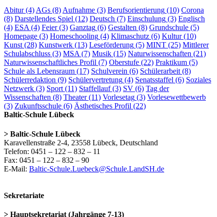
Abitur
(4)
AGs
(8)
Aufnahme
(3)
Berufsorientierung
(10)
Corona
(8)
Darstellendes Spiel
(12)
Deutsch
(7)
Einschulung
(3)
Englisch
(4)
ESA
(4)
Feier
(3)
Ganztag
(6)
Gestalten
(8)
Grundschule
(5)
Homepage
(3)
Homeschooling
(4)
Klimaschutz
(6)
Kultur
(10)
Kunst
(28)
Kunstwerk
(13)
Leseförderung
(5)
MINT
(25)
Mittlerer
Schulabschluss
(3)
MSA
(7)
Musik
(15)
Naturwissenschaften
(21)
Naturwissenschaftliches Profil
(7)
Oberstufe
(22)
Praktikum
(5)
Schule als Lebensraum
(17)
Schulverein
(6)
Schülerarbeit
(8)
Schülerredaktion
(9)
Schülervertretung
(4)
Senatsstaffel
(6)
Soziales
Netzwerk
(3)
Sport
(11)
Staffellauf
(3)
SV
(6)
Tag der
Wissenschaften
(8)
Theater
(11)
Vorlesetag
(3)
Vorlesewettbewerb
(3)
Zukunftsschule
(6)
Ästhetisches Profil
(22)
Baltic-Schule Lübeck
> Baltic-Schule Lübeck
Karavellenstraße 2-4, 23558 Lübeck, Deutschland
Telefon: 0451 – 122 – 832 – 11
Fax: 0451 – 122 – 832 – 90
E-Mail:
Baltic-Schule.Luebeck@Schule.LandSH.de
Sekretariate
> Hauptsekretariat (Jahrgänge 7-13)