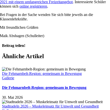
2021 mit einem umfangreichen Freizeitangebot
. Interessierte Schüler
können sich
online registrieren
.
Bei Fragen in der Sache wenden Sie sich bitte jeweils an die
Klassenlehrkräfte.
Mit freundlichen Grüßen
Maik Abshagen (Schulleiter)
Beitrag teilen!
Facebook
X
Pinterest
Ähnliche Artikel
Die Fehmarnbelt-Region: gemeinsam in Bewegung
Gallerie
Die Fehmarnbelt-Region: gemeinsam in Bewegung
30. Mai 2026
Stadtradeln 2026 – Muskeleinsatz für Umwelt und Gesundheit