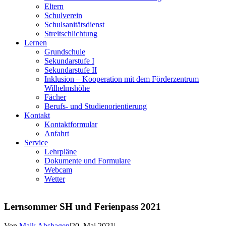
Eltern
Schulverein
Schulsanitätsdienst
Streitschlichtung
Lernen
Grundschule
Sekundarstufe I
Sekundarstufe II
Inklusion – Kooperation mit dem Förderzentrum
Wilhelmshöhe
Fächer
Berufs- und Studienorientierung
Kontakt
Kontaktformular
Anfahrt
Service
Lehrpläne
Dokumente und Formulare
Webcam
Wetter
Lernsommer SH und Ferienpass 2021
Von
Maik Abshagen
|
20. Mai 2021
|