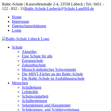
Skip
Baltic-Schule | Karavellenstraße 2-4, 23558 Lübeck | Tel.: 0451 -
to
122 - 832 - 11
|
Baltic-Schule.Luebeck@Schule.LandSH.de
content
Home
Impressum
Datenschutzerklärung
Login
Schule
Aktuelles
Eine Schule für alle
Europaschule
Zukunftsschule
Musisch-ästhetischer Schwerpunkt
Die MINT-Fächer an der Baltic-Schule
Die Baltic-Schule ist Ausbildungsschule
Menschen
Schulleitung
Lehrkräfte
Schulsozialarbeit
Schulbegleitung
Sekretärinnen und Hausmeister
Schülerinnen- und Schülervertretung