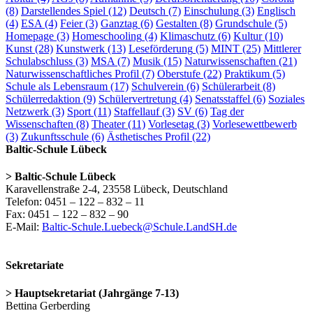
(8)
Darstellendes Spiel
(12)
Deutsch
(7)
Einschulung
(3)
Englisch
(4)
ESA
(4)
Feier
(3)
Ganztag
(6)
Gestalten
(8)
Grundschule
(5)
Homepage
(3)
Homeschooling
(4)
Klimaschutz
(6)
Kultur
(10)
Kunst
(28)
Kunstwerk
(13)
Leseförderung
(5)
MINT
(25)
Mittlerer
Schulabschluss
(3)
MSA
(7)
Musik
(15)
Naturwissenschaften
(21)
Naturwissenschaftliches Profil
(7)
Oberstufe
(22)
Praktikum
(5)
Schule als Lebensraum
(17)
Schulverein
(6)
Schülerarbeit
(8)
Schülerredaktion
(9)
Schülervertretung
(4)
Senatsstaffel
(6)
Soziales
Netzwerk
(3)
Sport
(11)
Staffellauf
(3)
SV
(6)
Tag der
Wissenschaften
(8)
Theater
(11)
Vorlesetag
(3)
Vorlesewettbewerb
(3)
Zukunftsschule
(6)
Ästhetisches Profil
(22)
Baltic-Schule Lübeck
> Baltic-Schule Lübeck
Karavellenstraße 2-4, 23558 Lübeck, Deutschland
Telefon: 0451 – 122 – 832 – 11
Fax: 0451 – 122 – 832 – 90
E-Mail:
Baltic-Schule.Luebeck@Schule.LandSH.de
Sekretariate
> Hauptsekretariat (Jahrgänge 7-13)
Bettina Gerberding