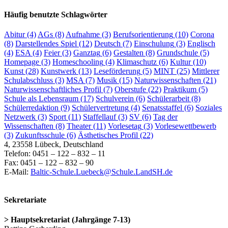
Häufig benutzte Schlagwörter
Abitur
(4)
AGs
(8)
Aufnahme
(3)
Berufsorientierung
(10)
Corona
(8)
Darstellendes Spiel
(12)
Deutsch
(7)
Einschulung
(3)
Englisch
(4)
ESA
(4)
Feier
(3)
Ganztag
(6)
Gestalten
(8)
Grundschule
(5)
Homepage
(3)
Homeschooling
(4)
Klimaschutz
(6)
Kultur
(10)
Kunst
(28)
Kunstwerk
(13)
Leseförderung
(5)
MINT
(25)
Mittlerer
Schulabschluss
(3)
MSA
(7)
Musik
(15)
Naturwissenschaften
(21)
Naturwissenschaftliches Profil
(7)
Oberstufe
(22)
Praktikum
(5)
Schule als Lebensraum
(17)
Schulverein
(6)
Schülerarbeit
(8)
Schülerredaktion
(9)
Schülervertretung
(4)
Senatsstaffel
(6)
Soziales
Netzwerk
(3)
Sport
(11)
Staffellauf
(3)
SV
(6)
Tag der
Wissenschaften
(8)
Theater
(11)
Vorlesetag
(3)
Vorlesewettbewerb
(3)
Zukunftsschule
(6)
Ästhetisches Profil
(22)
4, 23558 Lübeck, Deutschland
Telefon: 0451 – 122 – 832 – 11
Fax: 0451 – 122 – 832 – 90
E-Mail:
Baltic-Schule.Luebeck@Schule.LandSH.de
Sekretariate
> Hauptsekretariat (Jahrgänge 7-13)