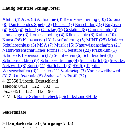
Häufig benutzte Schlagwörter
Abitur
(4)
AGs
(8)
Aufnahme
(3)
Berufsorientierung
(10)
Corona
(8)
Darstellendes Spiel
(12)
Deutsch
(7)
Einschulung
(3)
Englisch
(4)
ESA
(4)
Feier
(3)
Ganztag
(6)
Gestalten
(8)
Grundschule
(5)
Homepage
(3)
Homeschooling
(4)
Klimaschutz
(6)
Kultur
(10)
Kunst
(28)
Kunstwerk
(13)
Leseförderung
(5)
MINT
(25)
Mittlerer
Schulabschluss
(3)
MSA
(7)
Musik
(15)
Naturwissenschaften
(21)
Naturwissenschaftliches Profil
(7)
Oberstufe
(22)
Praktikum
(5)
Schule als Lebensraum
(17)
Schulverein
(6)
Schülerarbeit
(8)
Schülerredaktion
(9)
Schülervertretung
(4)
Senatsstaffel
(6)
Soziales
Netzwerk
(3)
Sport
(11)
Staffellauf
(3)
SV
(6)
Tag der
Wissenschaften
(8)
Theater
(11)
Vorlesetag
(3)
Vorlesewettbewerb
(3)
Zukunftsschule
(6)
Ästhetisches Profil
(22)
4, 23558 Lübeck, Deutschland
Telefon: 0451 – 122 – 832 – 11
Fax: 0451 – 122 – 832 – 90
E-Mail:
Baltic-Schule.Luebeck@Schule.LandSH.de
Sekretariate
> Hauptsekretariat (Jahrgänge 7-13)