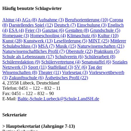
Häufig benutzte Schlagwörter
Abitur
(4)
AGs
(8)
Aufnahme
(3)
Berufsorientierung
(10)
Corona
(8)
Darstellendes Spiel
(12)
Deutsch
(7)
Einschulung
(3)
Englisch
(4)
ESA
(4)
Feier
(3)
Ganztag
(6)
Gestalten
(8)
Grundschule
(5)
Homepage
(3)
Homeschooling
(4)
Klimaschutz
(6)
Kultur
(10)
Kunst
(28)
Kunstwerk
(13)
Leseförderung
(5)
MINT
(25)
Mittlerer
Schulabschluss
(3)
MSA
(7)
Musik
(15)
Naturwissenschaften
(21)
Naturwissenschaftliches Profil
(7)
Oberstufe
(22)
Praktikum
(5)
Schule als Lebensraum
(17)
Schulverein
(6)
Schülerarbeit
(8)
Schülerredaktion
(9)
Schülervertretung
(4)
Senatsstaffel
(6)
Soziales
Netzwerk
(3)
Sport
(11)
Staffellauf
(3)
SV
(6)
Tag der
Wissenschaften
(8)
Theater
(11)
Vorlesetag
(3)
Vorlesewettbewerb
(3)
Zukunftsschule
(6)
Ästhetisches Profil
(22)
4, 23558 Lübeck, Deutschland
Telefon: 0451 – 122 – 832 – 11
Fax: 0451 – 122 – 832 – 90
E-Mail:
Baltic-Schule.Luebeck@Schule.LandSH.de
Sekretariate
> Hauptsekretariat (Jahrgänge 7-13)