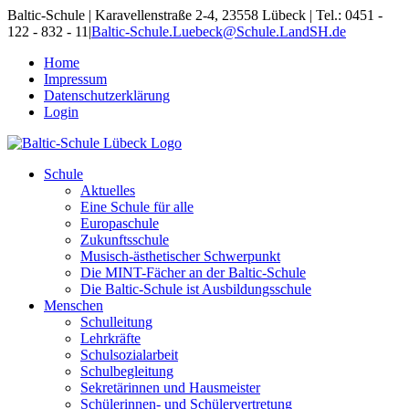
Skip
Baltic-Schule | Karavellenstraße 2-4, 23558 Lübeck | Tel.: 0451 -
to
122 - 832 - 11
|
Baltic-Schule.Luebeck@Schule.LandSH.de
content
Home
Impressum
Datenschutzerklärung
Login
Schule
Aktuelles
Eine Schule für alle
Europaschule
Zukunftsschule
Musisch-ästhetischer Schwerpunkt
Die MINT-Fächer an der Baltic-Schule
Die Baltic-Schule ist Ausbildungsschule
Menschen
Schulleitung
Lehrkräfte
Schulsozialarbeit
Schulbegleitung
Sekretärinnen und Hausmeister
Schülerinnen- und Schülervertretung