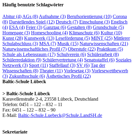
Häufig benutzte Schlagwörter
Abitur
(4)
AGs
(8)
Aufnahme
(3)
Berufsorientierung
(10)
Corona
(8)
Darstellendes Spiel
(12)
Deutsch
(7)
Einschulung
(3)
Englisch
(4)
ESA
(4)
Feier
(3)
Ganztag
(6)
Gestalten
(8)
Grundschule
(5)
Homepage
(3)
Homeschooling
(4)
Klimaschutz
(6)
Kultur
(10)
Kunst
(28)
Kunstwerk
(13)
Leseförderung
(5)
MINT
(25)
Mittlerer
Schulabschluss
(3)
MSA
(7)
Musik
(15)
Naturwissenschaften
(21)
Naturwissenschaftliches Profil
(7)
Oberstufe
(22)
Praktikum
(5)
Schule als Lebensraum
(17)
Schulverein
(6)
Schülerarbeit
(8)
Schülerredaktion
(9)
Schülervertretung
(4)
Senatsstaffel
(6)
Soziales
Netzwerk
(3)
Sport
(11)
Staffellauf
(3)
SV
(6)
Tag der
Wissenschaften
(8)
Theater
(11)
Vorlesetag
(3)
Vorlesewettbewerb
(3)
Zukunftsschule
(6)
Ästhetisches Profil
(22)
Baltic-Schule Lübeck
> Baltic-Schule Lübeck
Karavellenstraße 2-4, 23558 Lübeck, Deutschland
Telefon: 0451 – 122 – 832 – 11
Fax: 0451 – 122 – 832 – 90
E-Mail:
Baltic-Schule.Luebeck@Schule.LandSH.de
Sekretariate