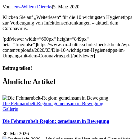
Von
Jens-Willem Diercks
|
5. März 2020
|
Klicken Sie auf „Weiterlesen“ für die 10 wichtigsten Hygienetipps
zur Vorbeugung von Infektionserkrankungen – aktuell dem
Coronavirus.
[pdfviewer width=“600px“ height=“849px“
beta=“true/false“]https://www.xn--baltic-schule-lbeck-kbc.de/wp-
content/uploads/2020/03/Die-10-wichtigsten-Hygienetipps-im-
Umgang-mit-dem-Coronavirus.pdf[/pdfviewer]
Beitrag teilen!
Facebook
X
Pinterest
Ähnliche Artikel
Die Fehmarnbelt-Region: gemeinsam in Bewegung
Gallerie
Die Fehmarnbelt-Region: gemeinsam in Bewegung
30. Mai 2026