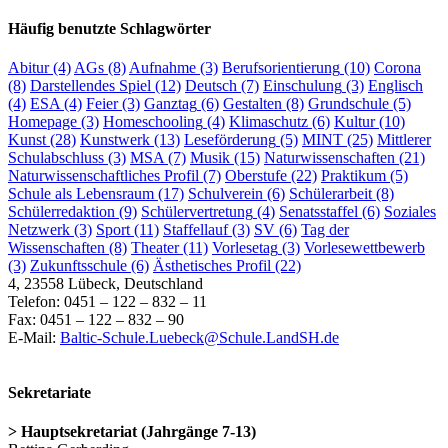
Häufig benutzte Schlagwörter
Abitur
(4)
AGs
(8)
Aufnahme
(3)
Berufsorientierung
(10)
Corona
(8)
Darstellendes Spiel
(12)
Deutsch
(7)
Einschulung
(3)
Englisch
(4)
ESA
(4)
Feier
(3)
Ganztag
(6)
Gestalten
(8)
Grundschule
(5)
Homepage
(3)
Homeschooling
(4)
Klimaschutz
(6)
Kultur
(10)
Kunst
(28)
Kunstwerk
(13)
Leseförderung
(5)
MINT
(25)
Mittlerer
Schulabschluss
(3)
MSA
(7)
Musik
(15)
Naturwissenschaften
(21)
Naturwissenschaftliches Profil
(7)
Oberstufe
(22)
Praktikum
(5)
Schule als Lebensraum
(17)
Schulverein
(6)
Schülerarbeit
(8)
Schülerredaktion
(9)
Schülervertretung
(4)
Senatsstaffel
(6)
Soziales
Netzwerk
(3)
Sport
(11)
Staffellauf
(3)
SV
(6)
Tag der
Wissenschaften
(8)
Theater
(11)
Vorlesetag
(3)
Vorlesewettbewerb
(3)
Zukunftsschule
(6)
Ästhetisches Profil
(22)
4, 23558 Lübeck, Deutschland
Telefon: 0451 – 122 – 832 – 11
Fax: 0451 – 122 – 832 – 90
E-Mail:
Baltic-Schule.Luebeck@Schule.LandSH.de
Sekretariate
> Hauptsekretariat (Jahrgänge 7-13)