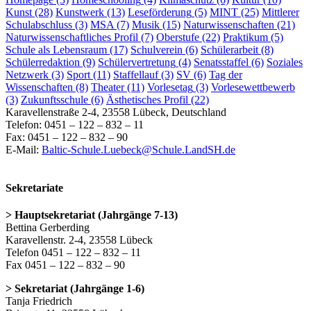
Kunst
(28)
Kunstwerk
(13)
Leseförderung
(5)
MINT
(25)
Mittlerer
Schulabschluss
(3)
MSA
(7)
Musik
(15)
Naturwissenschaften
(21)
Naturwissenschaftliches Profil
(7)
Oberstufe
(22)
Praktikum
(5)
Schule als Lebensraum
(17)
Schulverein
(6)
Schülerarbeit
(8)
Schülerredaktion
(9)
Schülervertretung
(4)
Senatsstaffel
(6)
Soziales
Netzwerk
(3)
Sport
(11)
Staffellauf
(3)
SV
(6)
Tag der
Wissenschaften
(8)
Theater
(11)
Vorlesetag
(3)
Vorlesewettbewerb
(3)
Zukunftsschule
(6)
Ästhetisches Profil
(22)
Karavellenstraße 2-4, 23558 Lübeck, Deutschland
Telefon: 0451 – 122 – 832 – 11
Fax: 0451 – 122 – 832 – 90
E-Mail:
Baltic-Schule.Luebeck@Schule.LandSH.de
Sekretariate
> Hauptsekretariat (Jahrgänge 7-13)
Bettina Gerberding
Karavellenstr. 2-4, 23558 Lübeck
Telefon 0451 – 122 – 832 – 11
Fax 0451 – 122 – 832 – 90
> Sekretariat (Jahrgänge 1-6)
Tanja Friedrich