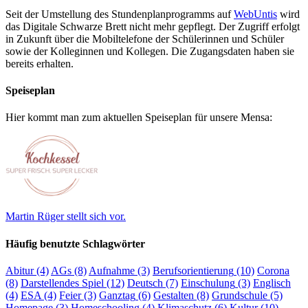
Seit der Umstellung des Stundenplanprogramms auf
WebUntis
wird
das Digitale Schwarze Brett nicht mehr gepflegt. Der Zugriff erfolgt
in Zukunft über die Mobiltelefone der Schülerinnen und Schüler
sowie der Kolleginnen und Kollegen. Die Zugangsdaten haben sie
bereits erhalten.
Speiseplan
Hier kommt man zum aktuellen Speiseplan für unsere Mensa:
Martin Rüger stellt sich vor.
Häufig benutzte Schlagwörter
Abitur
(4)
AGs
(8)
Aufnahme
(3)
Berufsorientierung
(10)
Corona
(8)
Darstellendes Spiel
(12)
Deutsch
(7)
Einschulung
(3)
Englisch
(4)
ESA
(4)
Feier
(3)
Ganztag
(6)
Gestalten
(8)
Grundschule
(5)
Homepage
(3)
Homeschooling
(4)
Klimaschutz
(6)
Kultur
(10)