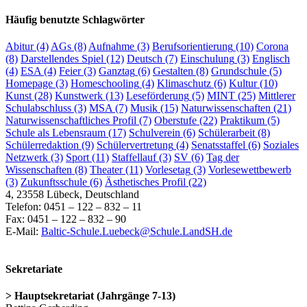
Häufig benutzte Schlagwörter
Abitur
(4)
AGs
(8)
Aufnahme
(3)
Berufsorientierung
(10)
Corona
(8)
Darstellendes Spiel
(12)
Deutsch
(7)
Einschulung
(3)
Englisch
(4)
ESA
(4)
Feier
(3)
Ganztag
(6)
Gestalten
(8)
Grundschule
(5)
Homepage
(3)
Homeschooling
(4)
Klimaschutz
(6)
Kultur
(10)
Kunst
(28)
Kunstwerk
(13)
Leseförderung
(5)
MINT
(25)
Mittlerer
Schulabschluss
(3)
MSA
(7)
Musik
(15)
Naturwissenschaften
(21)
Naturwissenschaftliches Profil
(7)
Oberstufe
(22)
Praktikum
(5)
Schule als Lebensraum
(17)
Schulverein
(6)
Schülerarbeit
(8)
Schülerredaktion
(9)
Schülervertretung
(4)
Senatsstaffel
(6)
Soziales
Netzwerk
(3)
Sport
(11)
Staffellauf
(3)
SV
(6)
Tag der
Wissenschaften
(8)
Theater
(11)
Vorlesetag
(3)
Vorlesewettbewerb
(3)
Zukunftsschule
(6)
Ästhetisches Profil
(22)
4, 23558 Lübeck, Deutschland
Telefon: 0451 – 122 – 832 – 11
Fax: 0451 – 122 – 832 – 90
E-Mail:
Baltic-Schule.Luebeck@Schule.LandSH.de
Sekretariate
> Hauptsekretariat (Jahrgänge 7-13)