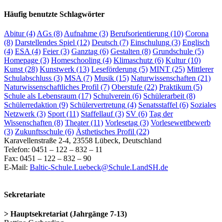
Häufig benutzte Schlagwörter
Abitur
(4)
AGs
(8)
Aufnahme
(3)
Berufsorientierung
(10)
Corona
(8)
Darstellendes Spiel
(12)
Deutsch
(7)
Einschulung
(3)
Englisch
(4)
ESA
(4)
Feier
(3)
Ganztag
(6)
Gestalten
(8)
Grundschule
(5)
Homepage
(3)
Homeschooling
(4)
Klimaschutz
(6)
Kultur
(10)
Kunst
(28)
Kunstwerk
(13)
Leseförderung
(5)
MINT
(25)
Mittlerer
Schulabschluss
(3)
MSA
(7)
Musik
(15)
Naturwissenschaften
(21)
Naturwissenschaftliches Profil
(7)
Oberstufe
(22)
Praktikum
(5)
Schule als Lebensraum
(17)
Schulverein
(6)
Schülerarbeit
(8)
Schülerredaktion
(9)
Schülervertretung
(4)
Senatsstaffel
(6)
Soziales
Netzwerk
(3)
Sport
(11)
Staffellauf
(3)
SV
(6)
Tag der
Wissenschaften
(8)
Theater
(11)
Vorlesetag
(3)
Vorlesewettbewerb
(3)
Zukunftsschule
(6)
Ästhetisches Profil
(22)
Karavellenstraße 2-4, 23558 Lübeck, Deutschland
Telefon: 0451 – 122 – 832 – 11
Fax: 0451 – 122 – 832 – 90
E-Mail:
Baltic-Schule.Luebeck@Schule.LandSH.de
Sekretariate
> Hauptsekretariat (Jahrgänge 7-13)