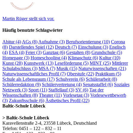
Martin Rüger stellt sich vor.
Häufig benutzte Schlagwörter
Abitur
(4)
AGs
(8)
Aufnahme
(3)
Berufsorientierung
(10)
Corona
(8)
Darstellendes Spiel
(12)
Deutsch
(7)
Einschulung
(3)
Englisch
(4)
ESA
(4)
Feier
(3)
Ganztag
(6)
Gestalten
(8)
Grundschule
(5)
Homepage
(3)
Homeschooling
(4)
Klimaschutz
(6)
Kultur
(10)
Kunst
(28)
Kunstwerk
(13)
Leseförderung
(5)
MINT
(25)
Mittlerer
Schulabschluss
(3)
MSA
(7)
Musik
(15)
Naturwissenschaften
(21)
Naturwissenschaftliches Profil
(7)
Oberstufe
(22)
Praktikum
(5)
Schule als Lebensraum
(17)
Schulverein
(6)
Schülerarbeit
(8)
Schülerredaktion
(9)
Schülervertretung
(4)
Senatsstaffel
(6)
Soziales
Netzwerk
(3)
Sport
(11)
Staffellauf
(3)
SV
(6)
Tag der
Wissenschaften
(8)
Theater
(11)
Vorlesetag
(3)
Vorlesewettbewerb
(3)
Zukunftsschule
(6)
Ästhetisches Profil
(22)
Baltic-Schule Lübeck
> Baltic-Schule Lübeck
Karavellenstraße 2-4, 23558 Lübeck, Deutschland
Telefon: 0451 – 122 – 832 – 11