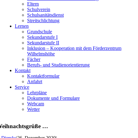
Eltern
Schulverein
Schulsanitätsdienst
Streitschlichtung
Lernen
Grundschule
Sekundarstufe I
Sekundarstufe II
Inklusion – Kooperation mit dem Förderzentrum
Wilhelmshöhe
Fächer
Berufs- und Studienorientierung
Kontakt
Kontaktformular
Anfahrt
Service
Lehrpläne
Dokumente und Formulare
Webcam
Wetter
Weihnachtsgrüße …
 Diercks
|
26. Dezember 2020
|