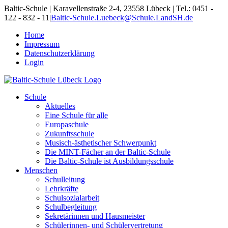
Skip
Baltic-Schule | Karavellenstraße 2-4, 23558 Lübeck | Tel.: 0451 -
to
122 - 832 - 11
|
Baltic-Schule.Luebeck@Schule.LandSH.de
content
Home
Impressum
Datenschutzerklärung
Login
Schule
Aktuelles
Eine Schule für alle
Europaschule
Zukunftsschule
Musisch-ästhetischer Schwerpunkt
Die MINT-Fächer an der Baltic-Schule
Die Baltic-Schule ist Ausbildungsschule
Menschen
Schulleitung
Lehrkräfte
Schulsozialarbeit
Schulbegleitung
Sekretärinnen und Hausmeister
Schülerinnen- und Schülervertretung