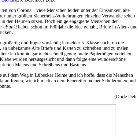
ten von Corona – viele Menschen leiden unter der Einsamkeit, alte
ur unter größten Sicherheits-Vorkehrungen einzelne Verwandte sehen
g in den Heimen sitzen. Doch einige engagierte Menschen der
ur ePunkt
haben schon im Frühjahr die Idee gehabt, Briefe in Alten- un
hicken.
h großartig und fragte vorsichtig in meiner 5. Klasse nach, ob die
, an unbekannte Alte Briefe und Karten zu schreiben und zu malen.
tten: ich konnte gar nicht schnell genug bunte Papierbögen verteilen,
d Klebe wurden herausgesucht und dann folgte eine wunderschöne
trierten Malens und Schreibens und Bastelns.
fe auf dem Weg in Lübecker Heime und ich hoffe, dass die Menschen
daran freuen, wie ich mich an dem Feuereifer meiner Schülerinnen und
onnte.
(Dorle Deh