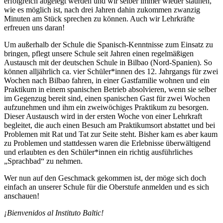
erfolgreich abgelegt werden und wir selber immer wieder staunen,
wie es möglich ist, nach drei Jahren dahin zukommen zwanzig
Minuten am Stück sprechen zu können. Auch wir Lehrkräfte
erfreuen uns daran!
Um außerhalb der Schule die Spanisch-Kenntnisse zum Einsatz zu
bringen, pflegt unsere Schule seit Jahren einen regelmäßigen
Austausch mit der deutschen Schule in Bilbao (Nord-Spanien). So
können alljährlich ca. vier Schüler*innen des 12. Jahrgangs für zwei
Wochen nach Bilbao fahren, in einer Gastfamilie wohnen und ein
Praktikum in einem spanischen Betrieb absolvieren, wenn sie selber
im Gegenzug bereit sind, einen spanischen Gast für zwei Wochen
aufzunehmen und ihm ein zweiwöchiges Praktikum zu besorgen.
Dieser Austausch wird in der ersten Woche von einer Lehrkraft
begleitet, die auch einen Besuch am Praktikumsort abstattet und bei
Problemen mit Rat und Tat zur Seite steht. Bisher kam es aber kaum
zu Problemen und stattdessen waren die Erlebnisse überwältigend
und erlaubten es den Schüler*innen ein richtig ausführliches
„Sprachbad“ zu nehmen.
Wer nun auf den Geschmack gekommen ist, der möge sich doch
einfach an unserer Schule für die Oberstufe anmelden und es sich
anschauen!
¡Bienvenidos al Instituto Baltic!