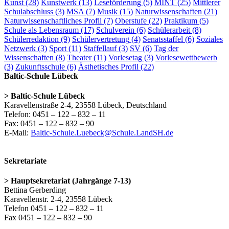
Kunst
(28)
Kunstwerk
(13)
Leseförderung
(5)
MINT
(25)
Mittlerer
Schulabschluss
(3)
MSA
(7)
Musik
(15)
Naturwissenschaften
(21)
Naturwissenschaftliches Profil
(7)
Oberstufe
(22)
Praktikum
(5)
Schule als Lebensraum
(17)
Schulverein
(6)
Schülerarbeit
(8)
Schülerredaktion
(9)
Schülervertretung
(4)
Senatsstaffel
(6)
Soziales
Netzwerk
(3)
Sport
(11)
Staffellauf
(3)
SV
(6)
Tag der
Wissenschaften
(8)
Theater
(11)
Vorlesetag
(3)
Vorlesewettbewerb
(3)
Zukunftsschule
(6)
Ästhetisches Profil
(22)
Baltic-Schule Lübeck
> Baltic-Schule Lübeck
Karavellenstraße 2-4, 23558 Lübeck, Deutschland
Telefon: 0451 – 122 – 832 – 11
Fax: 0451 – 122 – 832 – 90
E-Mail:
Baltic-Schule.Luebeck@Schule.LandSH.de
Sekretariate
> Hauptsekretariat (Jahrgänge 7-13)
Bettina Gerberding
Karavellenstr. 2-4, 23558 Lübeck
Telefon 0451 – 122 – 832 – 11
Fax 0451 – 122 – 832 – 90