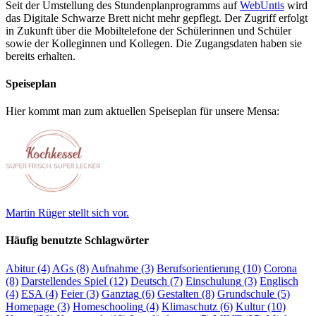
Seit der Umstellung des Stundenplanprogramms auf
WebUntis
wird
das Digitale Schwarze Brett nicht mehr gepflegt. Der Zugriff erfolgt
in Zukunft über die Mobiltelefone der Schülerinnen und Schüler
sowie der Kolleginnen und Kollegen. Die Zugangsdaten haben sie
bereits erhalten.
Speiseplan
Hier kommt man zum aktuellen Speiseplan für unsere Mensa:
Martin Rüger stellt sich vor.
Häufig benutzte Schlagwörter
Abitur
(4)
AGs
(8)
Aufnahme
(3)
Berufsorientierung
(10)
Corona
(8)
Darstellendes Spiel
(12)
Deutsch
(7)
Einschulung
(3)
Englisch
(4)
ESA
(4)
Feier
(3)
Ganztag
(6)
Gestalten
(8)
Grundschule
(5)
Homepage
(3)
Homeschooling
(4)
Klimaschutz
(6)
Kultur
(10)