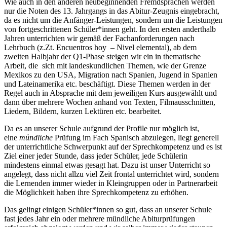
Wie auch in den anderen neubeginnenden Fremdsprachen werden
nur die Noten des 13. Jahrgangs in das Abitur-Zeugnis eingebracht,
da es nicht um die Anfänger-Leistungen, sondern um die Leistungen
von fortgeschrittenen Schüler*innen geht. In den ersten anderthalb
Jahren unterrichten wir gemäß der Fachanforderungen nach
Lehrbuch (z.Zt. Encuentros hoy – Nivel elemental), ab dem
zweiten Halbjahr der Q1-Phase steigen wir ein in thematische
Arbeit, die sich mit landeskundlichen Themen, wie der Grenze
Mexikos zu den USA, Migration nach Spanien, Jugend in Spanien
und Lateinamerika etc. beschäftigt. Diese Themen werden in der
Regel auch in Absprache mit dem jeweiligen Kurs ausgewählt und
dann über mehrere Wochen anhand von Texten, Filmausschnitten,
Liedern, Bildern, kurzen Lektüren etc. bearbeitet.
Da es an unserer Schule aufgrund der Profile nur möglich ist,
eine
mündliche
Prüfung im Fach Spanisch abzulegen, liegt generell
der unterrichtliche Schwerpunkt auf der Sprechkompetenz und es ist
Ziel einer jeder Stunde, dass jeder Schüler, jede Schülerin
mindestens einmal etwas gesagt hat. Dazu ist unser Unterricht so
angelegt, dass nicht allzu viel Zeit frontal unterrichtet wird, sondern
die Lernenden immer wieder in Kleingruppen oder in Partnerarbeit
die Möglichkeit haben ihre Sprechkompetenz zu erhöhen.
Das gelingt einigen Schüler*innen so gut, dass an unserer Schule
fast jedes Jahr ein oder mehrere mündliche Abiturprüfungen