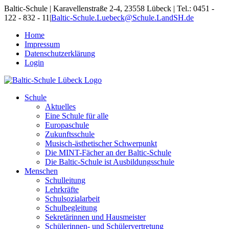
Skip
Baltic-Schule | Karavellenstraße 2-4, 23558 Lübeck | Tel.: 0451 -
to
122 - 832 - 11
|
Baltic-Schule.Luebeck@Schule.LandSH.de
content
Home
Impressum
Datenschutzerklärung
Login
Schule
Aktuelles
Eine Schule für alle
Europaschule
Zukunftsschule
Musisch-ästhetischer Schwerpunkt
Die MINT-Fächer an der Baltic-Schule
Die Baltic-Schule ist Ausbildungsschule
Menschen
Schulleitung
Lehrkräfte
Schulsozialarbeit
Schulbegleitung
Sekretärinnen und Hausmeister
Schülerinnen- und Schülervertretung