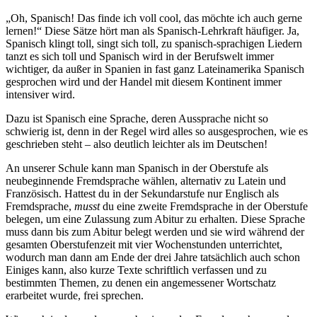
„Oh, Spanisch! Das finde ich voll cool, das möchte ich auch gerne
lernen!“ Diese Sätze hört man als Spanisch-Lehrkraft häufiger. Ja,
Spanisch klingt toll, singt sich toll, zu spanisch-sprachigen Liedern
tanzt es sich toll und Spanisch wird in der Berufswelt immer
wichtiger, da außer in Spanien in fast ganz Lateinamerika Spanisch
gesprochen wird und der Handel mit diesem Kontinent immer
intensiver wird.
Dazu ist Spanisch eine Sprache, deren Aussprache nicht so
schwierig ist, denn in der Regel wird alles so ausgesprochen, wie es
geschrieben steht – also deutlich leichter als im Deutschen!
An unserer Schule kann man Spanisch in der Oberstufe als
neubeginnende Fremdsprache wählen, alternativ zu Latein und
Französisch. Hattest du in der Sekundarstufe nur Englisch als
Fremdsprache,
musst
du eine zweite Fremdsprache in der Oberstufe
belegen, um eine Zulassung zum Abitur zu erhalten. Diese Sprache
muss dann bis zum Abitur belegt werden und sie wird während der
gesamten Oberstufenzeit mit vier Wochenstunden unterrichtet,
wodurch man dann am Ende der drei Jahre tatsächlich auch schon
Einiges kann, also kurze Texte schriftlich verfassen und zu
bestimmten Themen, zu denen ein angemessener Wortschatz
erarbeitet wurde, frei sprechen.