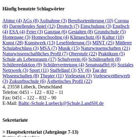
Häufig benutzte Schlagwörter
Abitur
(4)
AGs
(8)
Aufnahme
(3)
Berufsorientierung
(10)
Corona
(8)
Darstellendes Spiel
(12)
Deutsch
(7)
Einschulung
(3)
Englisch
(4)
ESA
(4)
Feier
(3)
Ganztag
(6)
Gestalten
(8)
Grundschule
(5)
Homepage
(3)
Homeschooling
(4)
Klimaschutz
(6)
Kultur
(10)
Kunst
(28)
Kunstwerk
(13)
Leseförderung
(5)
MINT
(25)
Mittlerer
Schulabschluss
(3)
MSA
(7)
Musik
(15)
Naturwissenschaften
(21)
Naturwissenschaftliches Profil
(7)
Oberstufe
(22)
Praktikum
(5)
Schule als Lebensraum
(17)
Schulverein
(6)
Schülerarbeit
(8)
Schülerredaktion
(9)
Schülervertretung
(4)
Senatsstaffel
(6)
Soziales
Netzwerk
(3)
Sport
(11)
Staffellauf
(3)
SV
(6)
Tag der
Wissenschaften
(8)
Theater
(11)
Vorlesetag
(3)
Vorlesewettbewerb
(3)
Zukunftsschule
(6)
Ästhetisches Profil
(22)
4, 23558 Lübeck, Deutschland
Telefon: 0451 – 122 – 832 – 11
Fax: 0451 – 122 – 832 – 90
E-Mail:
Baltic-Schule.Luebeck@Schule.LandSH.de
Sekretariate
> Hauptsekretariat (Jahrgänge 7-13)