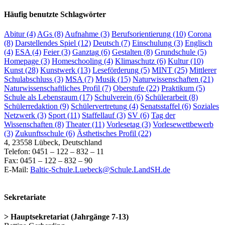
Häufig benutzte Schlagwörter
Abitur
(4)
AGs
(8)
Aufnahme
(3)
Berufsorientierung
(10)
Corona
(8)
Darstellendes Spiel
(12)
Deutsch
(7)
Einschulung
(3)
Englisch
(4)
ESA
(4)
Feier
(3)
Ganztag
(6)
Gestalten
(8)
Grundschule
(5)
Homepage
(3)
Homeschooling
(4)
Klimaschutz
(6)
Kultur
(10)
Kunst
(28)
Kunstwerk
(13)
Leseförderung
(5)
MINT
(25)
Mittlerer
Schulabschluss
(3)
MSA
(7)
Musik
(15)
Naturwissenschaften
(21)
Naturwissenschaftliches Profil
(7)
Oberstufe
(22)
Praktikum
(5)
Schule als Lebensraum
(17)
Schulverein
(6)
Schülerarbeit
(8)
Schülerredaktion
(9)
Schülervertretung
(4)
Senatsstaffel
(6)
Soziales
Netzwerk
(3)
Sport
(11)
Staffellauf
(3)
SV
(6)
Tag der
Wissenschaften
(8)
Theater
(11)
Vorlesetag
(3)
Vorlesewettbewerb
(3)
Zukunftsschule
(6)
Ästhetisches Profil
(22)
4, 23558 Lübeck, Deutschland
Telefon: 0451 – 122 – 832 – 11
Fax: 0451 – 122 – 832 – 90
E-Mail:
Baltic-Schule.Luebeck@Schule.LandSH.de
Sekretariate
> Hauptsekretariat (Jahrgänge 7-13)