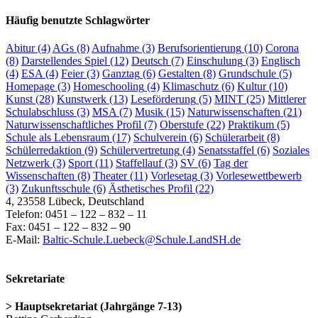
Häufig benutzte Schlagwörter
Abitur
(4)
AGs
(8)
Aufnahme
(3)
Berufsorientierung
(10)
Corona
(8)
Darstellendes Spiel
(12)
Deutsch
(7)
Einschulung
(3)
Englisch
(4)
ESA
(4)
Feier
(3)
Ganztag
(6)
Gestalten
(8)
Grundschule
(5)
Homepage
(3)
Homeschooling
(4)
Klimaschutz
(6)
Kultur
(10)
Kunst
(28)
Kunstwerk
(13)
Leseförderung
(5)
MINT
(25)
Mittlerer
Schulabschluss
(3)
MSA
(7)
Musik
(15)
Naturwissenschaften
(21)
Naturwissenschaftliches Profil
(7)
Oberstufe
(22)
Praktikum
(5)
Schule als Lebensraum
(17)
Schulverein
(6)
Schülerarbeit
(8)
Schülerredaktion
(9)
Schülervertretung
(4)
Senatsstaffel
(6)
Soziales
Netzwerk
(3)
Sport
(11)
Staffellauf
(3)
SV
(6)
Tag der
Wissenschaften
(8)
Theater
(11)
Vorlesetag
(3)
Vorlesewettbewerb
(3)
Zukunftsschule
(6)
Ästhetisches Profil
(22)
4, 23558 Lübeck, Deutschland
Telefon: 0451 – 122 – 832 – 11
Fax: 0451 – 122 – 832 – 90
E-Mail:
Baltic-Schule.Luebeck@Schule.LandSH.de
Sekretariate
> Hauptsekretariat (Jahrgänge 7-13)