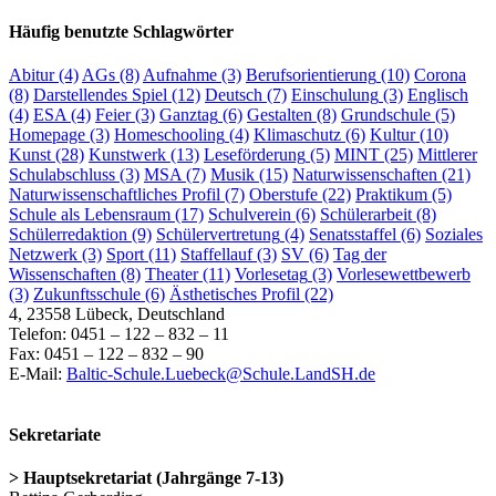
Häufig benutzte Schlagwörter
Abitur
(4)
AGs
(8)
Aufnahme
(3)
Berufsorientierung
(10)
Corona
(8)
Darstellendes Spiel
(12)
Deutsch
(7)
Einschulung
(3)
Englisch
(4)
ESA
(4)
Feier
(3)
Ganztag
(6)
Gestalten
(8)
Grundschule
(5)
Homepage
(3)
Homeschooling
(4)
Klimaschutz
(6)
Kultur
(10)
Kunst
(28)
Kunstwerk
(13)
Leseförderung
(5)
MINT
(25)
Mittlerer
Schulabschluss
(3)
MSA
(7)
Musik
(15)
Naturwissenschaften
(21)
Naturwissenschaftliches Profil
(7)
Oberstufe
(22)
Praktikum
(5)
Schule als Lebensraum
(17)
Schulverein
(6)
Schülerarbeit
(8)
Schülerredaktion
(9)
Schülervertretung
(4)
Senatsstaffel
(6)
Soziales
Netzwerk
(3)
Sport
(11)
Staffellauf
(3)
SV
(6)
Tag der
Wissenschaften
(8)
Theater
(11)
Vorlesetag
(3)
Vorlesewettbewerb
(3)
Zukunftsschule
(6)
Ästhetisches Profil
(22)
4, 23558 Lübeck, Deutschland
Telefon: 0451 – 122 – 832 – 11
Fax: 0451 – 122 – 832 – 90
E-Mail:
Baltic-Schule.Luebeck@Schule.LandSH.de
Sekretariate
> Hauptsekretariat (Jahrgänge 7-13)