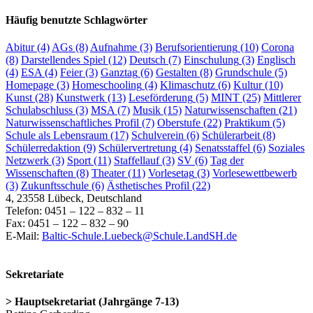
Häufig benutzte Schlagwörter
Abitur
(4)
AGs
(8)
Aufnahme
(3)
Berufsorientierung
(10)
Corona
(8)
Darstellendes Spiel
(12)
Deutsch
(7)
Einschulung
(3)
Englisch
(4)
ESA
(4)
Feier
(3)
Ganztag
(6)
Gestalten
(8)
Grundschule
(5)
Homepage
(3)
Homeschooling
(4)
Klimaschutz
(6)
Kultur
(10)
Kunst
(28)
Kunstwerk
(13)
Leseförderung
(5)
MINT
(25)
Mittlerer
Schulabschluss
(3)
MSA
(7)
Musik
(15)
Naturwissenschaften
(21)
Naturwissenschaftliches Profil
(7)
Oberstufe
(22)
Praktikum
(5)
Schule als Lebensraum
(17)
Schulverein
(6)
Schülerarbeit
(8)
Schülerredaktion
(9)
Schülervertretung
(4)
Senatsstaffel
(6)
Soziales
Netzwerk
(3)
Sport
(11)
Staffellauf
(3)
SV
(6)
Tag der
Wissenschaften
(8)
Theater
(11)
Vorlesetag
(3)
Vorlesewettbewerb
(3)
Zukunftsschule
(6)
Ästhetisches Profil
(22)
4, 23558 Lübeck, Deutschland
Telefon: 0451 – 122 – 832 – 11
Fax: 0451 – 122 – 832 – 90
E-Mail:
Baltic-Schule.Luebeck@Schule.LandSH.de
Sekretariate
> Hauptsekretariat (Jahrgänge 7-13)