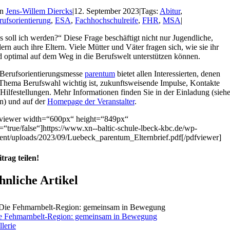
on
Jens-Willem Diercks
|
12. September 2023
|
Tags:
Abitur
,
rufsorientierung
,
ESA
,
Fachhochschulreife
,
FHR
,
MSA
|
 soll ich werden?“ Diese Frage beschäftigt nicht nur Jugendliche,
ern auch ihre Eltern. Viele Mütter und Väter fragen sich, wie sie ihr
 optimal auf dem Weg in die Berufswelt unterstützen können.
Berufsorientierungsmesse
parentum
bietet allen Interessierten, denen
Thema Berufswahl wichtig ist, zukunftsweisende Impulse, Kontakte
Hilfestellungen. Mehr Informationen finden Sie in der Einladung (sieh
n) und auf der
Homepage der Veranstalter
.
fviewer width=“600px“ height=“849px“
=“true/false“]https://www.xn--baltic-schule-lbeck-kbc.de/wp-
ent/uploads/2023/09/Luebeck_parentum_Elternbrief.pdf[/pdfviewer]
trag teilen!
cebook
terest
hnliche Artikel
e Fehmarnbelt-Region: gemeinsam in Bewegung
lerie