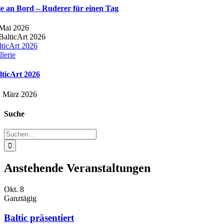
le an Bord – Ruderer für einen Tag
 Mai 2026
lticArt 2026
lerie
lticArt 2026
. März 2026
Suche
Suche
nach:
Anstehende Veranstaltungen
Okt.
8
Ganztägig
Baltic präsentiert