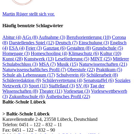
Martin Rüger stellt sich vor.
Häufig benutzte Schlagwörter
Abitur
(4)
AGs
(8)
Aufnahme
(3)
Berufsorientierung
(10)
Corona
(8)
Darstellendes Spiel
(12)
Deutsch
(7)
Einschulung
(3)
Englisch
(4)
ESA
(4)
Feier
(3)
Ganztag
(6)
Gestalten
(8)
Grundschule
(5)
Homepage
(3)
Homeschooling
(4)
Klimaschutz
(6)
Kultur
(10)
Kunst
(28)
Kunstwerk
(13)
Leseförderung
(5)
MINT
(25)
Mittlerer
Schulabschluss
(3)
MSA
(7)
Musik
(15)
Naturwissenschaften
(21)
Naturwissenschaftliches Profil
(7)
Oberstufe
(22)
Praktikum
(5)
Schule als Lebensraum
(17)
Schulverein
(6)
Schülerarbeit
(8)
Schülerredaktion
(9)
Schülervertretung
(4)
Senatsstaffel
(6)
Soziales
Netzwerk
(3)
Sport
(11)
Staffellauf
(3)
SV
(6)
Tag der
Wissenschaften
(8)
Theater
(11)
Vorlesetag
(3)
Vorlesewettbewerb
(3)
Zukunftsschule
(6)
Ästhetisches Profil
(22)
Baltic-Schule Lübeck
> Baltic-Schule Lübeck
Karavellenstraße 2-4, 23558 Lübeck, Deutschland
Telefon: 0451 – 122 – 832 – 11
Fax: 0451 – 122 – 832 – 90