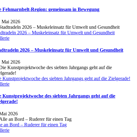
e Fehmarnbelt-Region: gemeinsam in Bewegung
. Mai 2026
adtradeln 2026 – Muskeleinsatz für Umwelt und Gesundheit
lerie
adtradeln 2026 – Muskeleinsatz für Umwelt und Gesundheit
. Mai 2026
e Kunstprojektwoche des siebten Jahrgangs geht auf die Zielgerade!
lerie
e Kunstprojektwoche des siebten Jahrgangs geht auf die
elgerade!
 Mai 2026
le an Bord – Ruderer für einen Tag
lerie