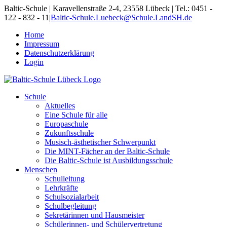
Skip
Baltic-Schule | Karavellenstraße 2-4, 23558 Lübeck | Tel.: 0451 -
to
122 - 832 - 11
|
Baltic-Schule.Luebeck@Schule.LandSH.de
content
Home
Impressum
Datenschutzerklärung
Login
Schule
Aktuelles
Eine Schule für alle
Europaschule
Zukunftsschule
Musisch-ästhetischer Schwerpunkt
Die MINT-Fächer an der Baltic-Schule
Die Baltic-Schule ist Ausbildungsschule
Menschen
Schulleitung
Lehrkräfte
Schulsozialarbeit
Schulbegleitung
Sekretärinnen und Hausmeister
Schülerinnen- und Schülervertretung