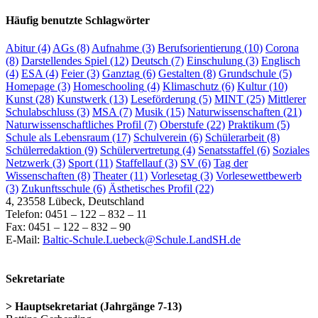
Häufig benutzte Schlagwörter
Abitur
(4)
AGs
(8)
Aufnahme
(3)
Berufsorientierung
(10)
Corona
(8)
Darstellendes Spiel
(12)
Deutsch
(7)
Einschulung
(3)
Englisch
(4)
ESA
(4)
Feier
(3)
Ganztag
(6)
Gestalten
(8)
Grundschule
(5)
Homepage
(3)
Homeschooling
(4)
Klimaschutz
(6)
Kultur
(10)
Kunst
(28)
Kunstwerk
(13)
Leseförderung
(5)
MINT
(25)
Mittlerer
Schulabschluss
(3)
MSA
(7)
Musik
(15)
Naturwissenschaften
(21)
Naturwissenschaftliches Profil
(7)
Oberstufe
(22)
Praktikum
(5)
Schule als Lebensraum
(17)
Schulverein
(6)
Schülerarbeit
(8)
Schülerredaktion
(9)
Schülervertretung
(4)
Senatsstaffel
(6)
Soziales
Netzwerk
(3)
Sport
(11)
Staffellauf
(3)
SV
(6)
Tag der
Wissenschaften
(8)
Theater
(11)
Vorlesetag
(3)
Vorlesewettbewerb
(3)
Zukunftsschule
(6)
Ästhetisches Profil
(22)
4, 23558 Lübeck, Deutschland
Telefon: 0451 – 122 – 832 – 11
Fax: 0451 – 122 – 832 – 90
E-Mail:
Baltic-Schule.Luebeck@Schule.LandSH.de
Sekretariate
> Hauptsekretariat (Jahrgänge 7-13)