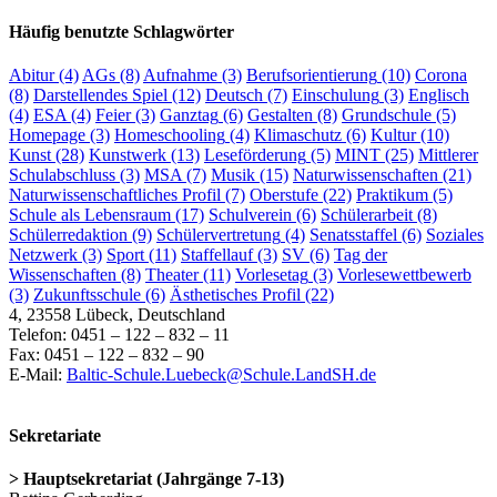
Häufig benutzte Schlagwörter
Abitur
(4)
AGs
(8)
Aufnahme
(3)
Berufsorientierung
(10)
Corona
(8)
Darstellendes Spiel
(12)
Deutsch
(7)
Einschulung
(3)
Englisch
(4)
ESA
(4)
Feier
(3)
Ganztag
(6)
Gestalten
(8)
Grundschule
(5)
Homepage
(3)
Homeschooling
(4)
Klimaschutz
(6)
Kultur
(10)
Kunst
(28)
Kunstwerk
(13)
Leseförderung
(5)
MINT
(25)
Mittlerer
Schulabschluss
(3)
MSA
(7)
Musik
(15)
Naturwissenschaften
(21)
Naturwissenschaftliches Profil
(7)
Oberstufe
(22)
Praktikum
(5)
Schule als Lebensraum
(17)
Schulverein
(6)
Schülerarbeit
(8)
Schülerredaktion
(9)
Schülervertretung
(4)
Senatsstaffel
(6)
Soziales
Netzwerk
(3)
Sport
(11)
Staffellauf
(3)
SV
(6)
Tag der
Wissenschaften
(8)
Theater
(11)
Vorlesetag
(3)
Vorlesewettbewerb
(3)
Zukunftsschule
(6)
Ästhetisches Profil
(22)
4, 23558 Lübeck, Deutschland
Telefon: 0451 – 122 – 832 – 11
Fax: 0451 – 122 – 832 – 90
E-Mail:
Baltic-Schule.Luebeck@Schule.LandSH.de
Sekretariate
> Hauptsekretariat (Jahrgänge 7-13)