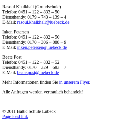
Rasoul Khalkhali (Grundschule)
Telefon: 0451 – 122 – 833 – 50
Diensthandy: 0179 – 743 – 139 – 4
E-Mail:
rasoul.khalkhali@luebeck.de
Inken Petersen
Telefon: 0451 – 122 – 832 – 50
Diensthandy: 0170 – 306 – 888 – 9
E-Mail:
inken.petersen@luebeck.de
Beate Post
Telefon: 0451 – 122 – 832 – 52
Diensthandy: 0170 – 329 – 683 – 7
E-Mail:
beate.post@luebeck.de
Mehr Informationen finden Sie
in unserem Flyer
.
Alle Anfragen werden vertraulich behandelt!
© 2011 Baltic Schule Lübeck
Rss
Page load link
Nach
oben