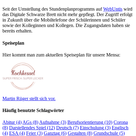
Seit der Umstellung des Stundenplanprogramms auf
WebUntis
wird
das Digitale Schwarze Brett nicht mehr gepflegt. Der Zugriff erfolgt
in Zukunft über die Mobiltelefone der Schülerinnen und Schüler
sowie der Kolleginnen und Kollegen. Die Zugangsdaten haben sie
bereits erhalten.
Speiseplan
Hier kommt man zum aktuellen Speiseplan für unsere Mensa:
Martin Rüger stellt sich vor.
Häufig benutzte Schlagwörter
Abitur
(4)
AGs
(8)
Aufnahme
(3)
Berufsorientierung
(10)
Corona
(8)
Darstellendes Spiel
(12)
Deutsch
(7)
Einschulung
(3)
Englisch
(4)
ESA
(4)
Feier
(3)
Ganztag
(6)
Gestalten
(8)
Grundschule
(5)