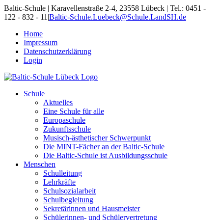
Skip
Baltic-Schule | Karavellenstraße 2-4, 23558 Lübeck | Tel.: 0451 -
to
122 - 832 - 11
|
Baltic-Schule.Luebeck@Schule.LandSH.de
content
Home
Impressum
Datenschutzerklärung
Login
Schule
Aktuelles
Eine Schule für alle
Europaschule
Zukunftsschule
Musisch-ästhetischer Schwerpunkt
Die MINT-Fächer an der Baltic-Schule
Die Baltic-Schule ist Ausbildungsschule
Menschen
Schulleitung
Lehrkräfte
Schulsozialarbeit
Schulbegleitung
Sekretärinnen und Hausmeister
Schülerinnen- und Schülervertretung