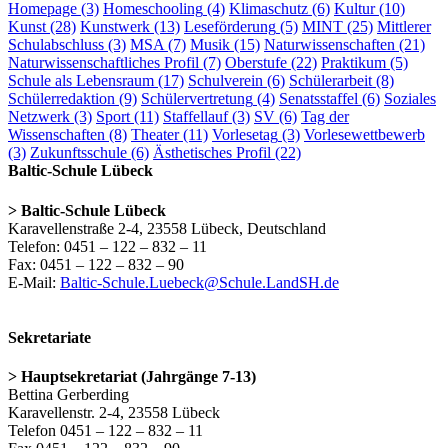
Homepage
(3)
Homeschooling
(4)
Klimaschutz
(6)
Kultur
(10)
Kunst
(28)
Kunstwerk
(13)
Leseförderung
(5)
MINT
(25)
Mittlerer
Schulabschluss
(3)
MSA
(7)
Musik
(15)
Naturwissenschaften
(21)
Naturwissenschaftliches Profil
(7)
Oberstufe
(22)
Praktikum
(5)
Schule als Lebensraum
(17)
Schulverein
(6)
Schülerarbeit
(8)
Schülerredaktion
(9)
Schülervertretung
(4)
Senatsstaffel
(6)
Soziales
Netzwerk
(3)
Sport
(11)
Staffellauf
(3)
SV
(6)
Tag der
Wissenschaften
(8)
Theater
(11)
Vorlesetag
(3)
Vorlesewettbewerb
(3)
Zukunftsschule
(6)
Ästhetisches Profil
(22)
Baltic-Schule Lübeck
> Baltic-Schule Lübeck
Karavellenstraße 2-4, 23558 Lübeck, Deutschland
Telefon: 0451 – 122 – 832 – 11
Fax: 0451 – 122 – 832 – 90
E-Mail:
Baltic-Schule.Luebeck@Schule.LandSH.de
Sekretariate
> Hauptsekretariat (Jahrgänge 7-13)
Bettina Gerberding
Karavellenstr. 2-4, 23558 Lübeck
Telefon 0451 – 122 – 832 – 11