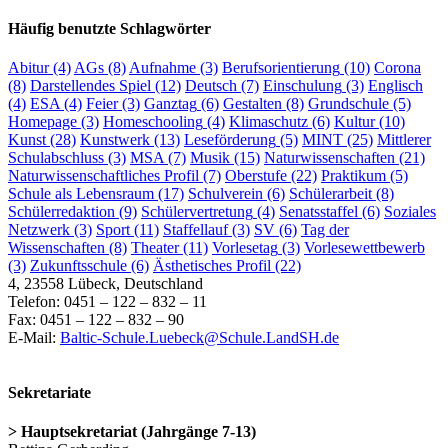
Häufig benutzte Schlagwörter
Abitur
(4)
AGs
(8)
Aufnahme
(3)
Berufsorientierung
(10)
Corona
(8)
Darstellendes Spiel
(12)
Deutsch
(7)
Einschulung
(3)
Englisch
(4)
ESA
(4)
Feier
(3)
Ganztag
(6)
Gestalten
(8)
Grundschule
(5)
Homepage
(3)
Homeschooling
(4)
Klimaschutz
(6)
Kultur
(10)
Kunst
(28)
Kunstwerk
(13)
Leseförderung
(5)
MINT
(25)
Mittlerer
Schulabschluss
(3)
MSA
(7)
Musik
(15)
Naturwissenschaften
(21)
Naturwissenschaftliches Profil
(7)
Oberstufe
(22)
Praktikum
(5)
Schule als Lebensraum
(17)
Schulverein
(6)
Schülerarbeit
(8)
Schülerredaktion
(9)
Schülervertretung
(4)
Senatsstaffel
(6)
Soziales
Netzwerk
(3)
Sport
(11)
Staffellauf
(3)
SV
(6)
Tag der
Wissenschaften
(8)
Theater
(11)
Vorlesetag
(3)
Vorlesewettbewerb
(3)
Zukunftsschule
(6)
Ästhetisches Profil
(22)
4, 23558 Lübeck, Deutschland
Telefon: 0451 – 122 – 832 – 11
Fax: 0451 – 122 – 832 – 90
E-Mail:
Baltic-Schule.Luebeck@Schule.LandSH.de
Sekretariate
> Hauptsekretariat (Jahrgänge 7-13)