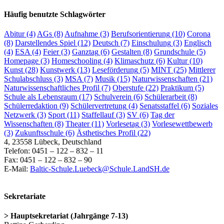
Häufig benutzte Schlagwörter
Abitur
(4)
AGs
(8)
Aufnahme
(3)
Berufsorientierung
(10)
Corona
(8)
Darstellendes Spiel
(12)
Deutsch
(7)
Einschulung
(3)
Englisch
(4)
ESA
(4)
Feier
(3)
Ganztag
(6)
Gestalten
(8)
Grundschule
(5)
Homepage
(3)
Homeschooling
(4)
Klimaschutz
(6)
Kultur
(10)
Kunst
(28)
Kunstwerk
(13)
Leseförderung
(5)
MINT
(25)
Mittlerer
Schulabschluss
(3)
MSA
(7)
Musik
(15)
Naturwissenschaften
(21)
Naturwissenschaftliches Profil
(7)
Oberstufe
(22)
Praktikum
(5)
Schule als Lebensraum
(17)
Schulverein
(6)
Schülerarbeit
(8)
Schülerredaktion
(9)
Schülervertretung
(4)
Senatsstaffel
(6)
Soziales
Netzwerk
(3)
Sport
(11)
Staffellauf
(3)
SV
(6)
Tag der
Wissenschaften
(8)
Theater
(11)
Vorlesetag
(3)
Vorlesewettbewerb
(3)
Zukunftsschule
(6)
Ästhetisches Profil
(22)
4, 23558 Lübeck, Deutschland
Telefon: 0451 – 122 – 832 – 11
Fax: 0451 – 122 – 832 – 90
E-Mail:
Baltic-Schule.Luebeck@Schule.LandSH.de
Sekretariate
> Hauptsekretariat (Jahrgänge 7-13)