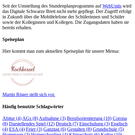
Seit der Umstellung des Stundenplanprogramms auf
WebUntis
wird
das Digitale Schwarze Brett nicht mehr gepflegt. Der Zugriff erfolgt
in Zukunft über die Mobiltelefone der Schülerinnen und Schüler
sowie der Kolleginnen und Kollegen. Die Zugangsdaten haben sie
bereits erhalten.
Speiseplan
Hier kommt man zum aktuellen Speiseplan für unsere Mensa:
Martin Rüger stellt sich vor.
Häufig benutzte Schlagwörter
Abitur
(4)
AGs
(8)
Aufnahme
(3)
Berufsorientierung
(10)
Corona
(8)
Darstellendes Spiel
(12)
Deutsch
(7)
Einschulung
(3)
Englisch
(4)
ESA
(4)
Feier
(3)
Ganztag
(6)
Gestalten
(8)
Grundschule
(5)
Homepage
(3)
Homeschooling
(4)
Klimaschutz
(6)
Kultur
(10)