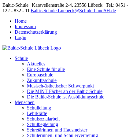
Skip
Baltic-Schule | Karavellenstraße 2-4, 23558 Lübeck | Tel.: 0451 -
to
122 - 832 - 11
|
Baltic-Schule.Luebeck@Schule.LandSH.de
content
Home
Impressum
Datenschutzerklärung
Login
Schule
Aktuelles
Eine Schule für alle
Europaschule
Zukunftsschule
Musisch-ästhetischer Schwerpunkt
Die MINT-Fächer an der Baltic-Schule
Die Baltic-Schule ist Ausbildungsschule
Menschen
Schulleitung
Lehrkräfte
Schulsozialarbeit
Schulbegleitung
Sekretärinnen und Hausmeister
Schülerinnen- und Schülervertretung