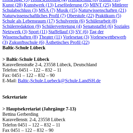
Kunst
(28)
Kunstwerk
(13)
Leseförderung
(5)
MINT
(25)
Mittlerer
Schulabschluss
(3)
MSA
(7)
Musik
(15)
Naturwissenschaften
(21)
Naturwissenschaftliches Profil
(7)
Oberstufe
(22)
Praktikum
(5)
Schule als Lebensraum
(17)
Schulverein
(6)
Schülerarbeit
(8)
Schülerredaktion
(9)
Schülervertretung
(4)
Senatsstaffel
(6)
Soziales
Netzwerk
(3)
Sport
(11)
Staffellauf
(3)
SV
(6)
Tag der
Wissenschaften
(8)
Theater
(11)
Vorlesetag
(3)
Vorlesewettbewerb
(3)
Zukunftsschule
(6)
Ästhetisches Profil
(22)
Baltic-Schule Lübeck
> Baltic-Schule Lübeck
Karavellenstraße 2-4, 23558 Lübeck, Deutschland
Telefon: 0451 – 122 – 832 – 11
Fax: 0451 – 122 – 832 – 90
E-Mail:
Baltic-Schule.Luebeck@Schule.LandSH.de
Sekretariate
> Hauptsekretariat (Jahrgänge 7-13)
Bettina Gerberding
Karavellenstr. 2-4, 23558 Lübeck
Telefon 0451 – 122 – 832 – 11
Fax 0451 – 122 – 832 – 90