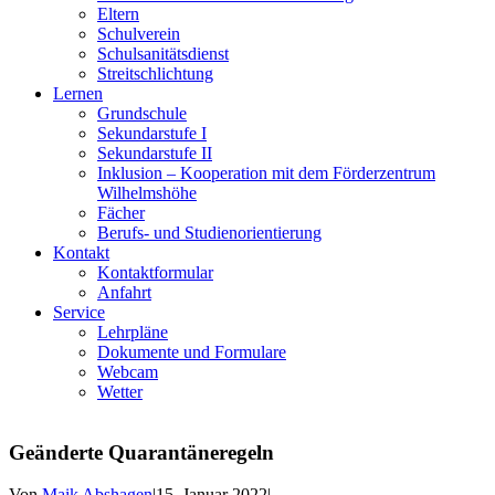
Eltern
Schulverein
Schulsanitätsdienst
Streitschlichtung
Lernen
Grundschule
Sekundarstufe I
Sekundarstufe II
Inklusion – Kooperation mit dem Förderzentrum
Wilhelmshöhe
Fächer
Berufs- und Studienorientierung
Kontakt
Kontaktformular
Anfahrt
Service
Lehrpläne
Dokumente und Formulare
Webcam
Wetter
Geänderte Quarantäneregeln
Von
Maik Abshagen
|
15. Januar 2022
|