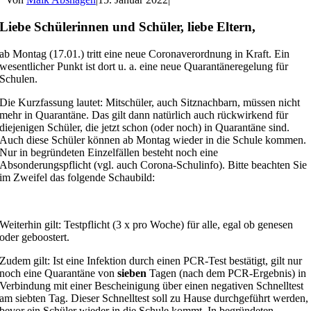
Liebe Schülerinnen und Schüler, liebe Eltern,
ab Montag (17.01.) tritt eine neue Coronaverordnung in Kraft. Ein
wesentlicher Punkt ist dort u. a. eine neue Quarantäneregelung für
Schulen.
Die Kurzfassung lautet:
Mitschüler, auch Sitznachbarn, müssen nicht
mehr in Quarantäne. Das gilt dann natürlich auch rückwirkend für
diejenigen Schüler, die jetzt schon (oder noch) in Quarantäne sind.
Auch diese Schüler können ab Montag wieder in die Schule kommen.
Nur in begründeten Einzelfällen besteht noch eine
Absonderungspflicht (vgl. auch Corona-Schulinfo). Bitte beachten Sie
im Zweifel das folgende Schaubild:
Weiterhin gilt: Testpflicht (3 x pro Woche) für alle, egal ob genesen
oder geboostert.
Zudem gilt: Ist eine Infektion durch einen PCR-Test bestätigt, gilt nur
noch eine Quarantäne von
sieben
Tagen (nach dem PCR-Ergebnis) in
Verbindung mit einer Bescheinigung über einen negativen Schnelltest
am siebten Tag. Dieser Schnelltest soll zu Hause durchgeführt werden,
bevor ein Schüler wieder in die Schule kommt. In begründeten