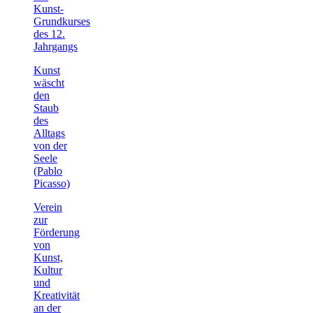
Kunst-
Grundkurses
des 12.
Jahrgangs
Kunst
wäscht
den
Staub
des
Alltags
von der
Seele
(Pablo
Picasso)
Verein
zur
Förderung
von
Kunst,
Kultur
und
Kreativität
an der