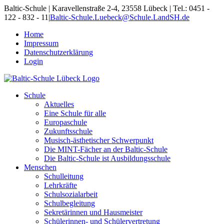
Skip
Baltic-Schule | Karavellenstraße 2-4, 23558 Lübeck | Tel.: 0451 -
to
122 - 832 - 11
|
Baltic-Schule.Luebeck@Schule.LandSH.de
content
Home
Impressum
Datenschutzerklärung
Login
Schule
Aktuelles
Eine Schule für alle
Europaschule
Zukunftsschule
Musisch-ästhetischer Schwerpunkt
Die MINT-Fächer an der Baltic-Schule
Die Baltic-Schule ist Ausbildungsschule
Menschen
Schulleitung
Lehrkräfte
Schulsozialarbeit
Schulbegleitung
Sekretärinnen und Hausmeister
Schülerinnen- und Schülervertretung