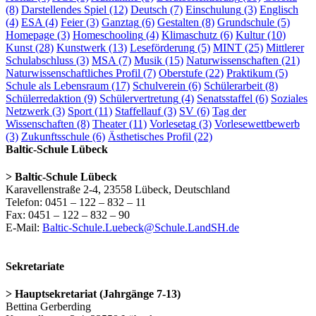
(8)
Darstellendes Spiel
(12)
Deutsch
(7)
Einschulung
(3)
Englisch
(4)
ESA
(4)
Feier
(3)
Ganztag
(6)
Gestalten
(8)
Grundschule
(5)
Homepage
(3)
Homeschooling
(4)
Klimaschutz
(6)
Kultur
(10)
Kunst
(28)
Kunstwerk
(13)
Leseförderung
(5)
MINT
(25)
Mittlerer
Schulabschluss
(3)
MSA
(7)
Musik
(15)
Naturwissenschaften
(21)
Naturwissenschaftliches Profil
(7)
Oberstufe
(22)
Praktikum
(5)
Schule als Lebensraum
(17)
Schulverein
(6)
Schülerarbeit
(8)
Schülerredaktion
(9)
Schülervertretung
(4)
Senatsstaffel
(6)
Soziales
Netzwerk
(3)
Sport
(11)
Staffellauf
(3)
SV
(6)
Tag der
Wissenschaften
(8)
Theater
(11)
Vorlesetag
(3)
Vorlesewettbewerb
(3)
Zukunftsschule
(6)
Ästhetisches Profil
(22)
Baltic-Schule Lübeck
> Baltic-Schule Lübeck
Karavellenstraße 2-4, 23558 Lübeck, Deutschland
Telefon: 0451 – 122 – 832 – 11
Fax: 0451 – 122 – 832 – 90
E-Mail:
Baltic-Schule.Luebeck@Schule.LandSH.de
Sekretariate
> Hauptsekretariat (Jahrgänge 7-13)
Bettina Gerberding