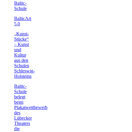
Baltic-
Schule
BalticArt
5.0
„Kunst-
Stücke“
– Kunst
und
Kultur
aus den
Schulen
Schleswig-
Holsteins
Baltic-
Schule
belegt
beim
Plakatwettbewerb
des
Lübecker
Theaters
die