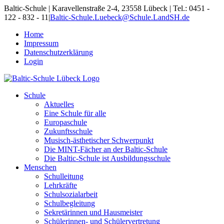
Skip
Baltic-Schule | Karavellenstraße 2-4, 23558 Lübeck | Tel.: 0451 -
to
122 - 832 - 11
|
Baltic-Schule.Luebeck@Schule.LandSH.de
content
Home
Impressum
Datenschutzerklärung
Login
Schule
Aktuelles
Eine Schule für alle
Europaschule
Zukunftsschule
Musisch-ästhetischer Schwerpunkt
Die MINT-Fächer an der Baltic-Schule
Die Baltic-Schule ist Ausbildungsschule
Menschen
Schulleitung
Lehrkräfte
Schulsozialarbeit
Schulbegleitung
Sekretärinnen und Hausmeister
Schülerinnen- und Schülervertretung