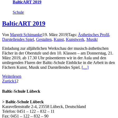
BalticART 2019
Schule
BalticART 2019
Von
Margrit Schimanke
|
19. März 2019
|
Tags:
Ästhetisches Profil
,
Darstellendes Spiel
,
Gestalten
,
Kunst
,
Kunstwerk
,
Musik
|
Einladung zur alljährlichen Werkschau der musisch-ästhetischen
Fächer in der Oberstufe und den 10. Klassen – am Donnerstag, 21.
März 2019, ab 17.30 Uhr präsentieren wir in der Aula und den
umliegenden Fluren der Baltic-Schule Einblicke in die Arbeit in den
Fächern Kunst, Musik und Darstellendes Spiel.
[…]
Weiterlesen
Zurück
1
2
Baltic-Schule Lübeck
> Baltic-Schule Lübeck
Karavellenstraße 2-4, 23558 Lübeck, Deutschland
Telefon: 0451 – 122 – 832 – 11
Fax: 0451 – 122 – 832 – 90