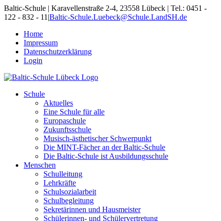
Skip
Baltic-Schule | Karavellenstraße 2-4, 23558 Lübeck | Tel.: 0451 -
to
122 - 832 - 11
|
Baltic-Schule.Luebeck@Schule.LandSH.de
content
Home
Impressum
Datenschutzerklärung
Login
Schule
Aktuelles
Eine Schule für alle
Europaschule
Zukunftsschule
Musisch-ästhetischer Schwerpunkt
Die MINT-Fächer an der Baltic-Schule
Die Baltic-Schule ist Ausbildungsschule
Menschen
Schulleitung
Lehrkräfte
Schulsozialarbeit
Schulbegleitung
Sekretärinnen und Hausmeister
Schülerinnen- und Schülervertretung