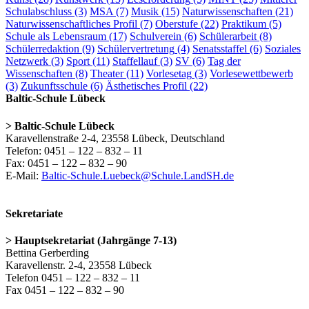
Schulabschluss
(3)
MSA
(7)
Musik
(15)
Naturwissenschaften
(21)
Naturwissenschaftliches Profil
(7)
Oberstufe
(22)
Praktikum
(5)
Schule als Lebensraum
(17)
Schulverein
(6)
Schülerarbeit
(8)
Schülerredaktion
(9)
Schülervertretung
(4)
Senatsstaffel
(6)
Soziales
Netzwerk
(3)
Sport
(11)
Staffellauf
(3)
SV
(6)
Tag der
Wissenschaften
(8)
Theater
(11)
Vorlesetag
(3)
Vorlesewettbewerb
(3)
Zukunftsschule
(6)
Ästhetisches Profil
(22)
Baltic-Schule Lübeck
> Baltic-Schule Lübeck
Karavellenstraße 2-4, 23558 Lübeck, Deutschland
Telefon: 0451 – 122 – 832 – 11
Fax: 0451 – 122 – 832 – 90
E-Mail:
Baltic-Schule.Luebeck@Schule.LandSH.de
Sekretariate
> Hauptsekretariat (Jahrgänge 7-13)
Bettina Gerberding
Karavellenstr. 2-4, 23558 Lübeck
Telefon 0451 – 122 – 832 – 11
Fax 0451 – 122 – 832 – 90