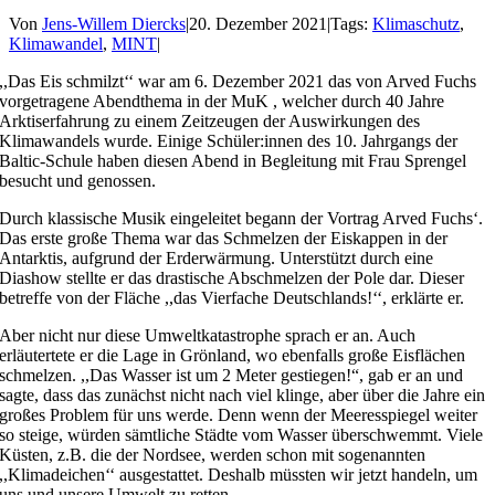
Von
Jens-Willem Diercks
|
20. Dezember 2021
|
Tags:
Klimaschutz
,
Klimawandel
,
MINT
|
,,Das Eis schmilzt‘‘ war am 6. Dezember 2021 das von Arved Fuchs
vorgetragene Abendthema in der MuK , welcher durch 40 Jahre
Arktiserfahrung zu einem Zeitzeugen der Auswirkungen des
Klimawandels wurde. Einige Schüler:innen des 10. Jahrgangs der
Baltic-Schule haben diesen Abend in Begleitung mit Frau Sprengel
besucht und genossen.
Durch klassische Musik eingeleitet begann der Vortrag Arved Fuchs‘.
Das erste große Thema war das Schmelzen der Eiskappen in der
Antarktis, aufgrund der Erderwärmung. Unterstützt durch eine
Diashow stellte er das drastische Abschmelzen der Pole dar. Dieser
betreffe von der Fläche ,,das Vierfache Deutschlands!‘‘, erklärte er.
Aber nicht nur diese Umweltkatastrophe sprach er an. Auch
erläutertete er die Lage in Grönland, wo ebenfalls große Eisflächen
schmelzen. ,,Das Wasser ist um 2 Meter gestiegen!“, gab er an und
sagte, dass das zunächst nicht nach viel klinge, aber über die Jahre ein
großes Problem für uns werde. Denn wenn der Meeresspiegel weiter
so steige, würden sämtliche Städte vom Wasser überschwemmt. Viele
Küsten, z.B. die der Nordsee, werden schon mit sogenannten
,,Klimadeichen‘‘ ausgestattet. Deshalb müssten wir jetzt handeln, um
uns und unsere Umwelt zu retten.