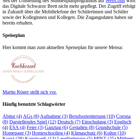
Seit der Umstellung des Stundenplanprogramms auf
WebUntis
wird
das Digitale Schwarze Brett nicht mehr gepflegt. Der Zugriff erfolgt
in Zukunft über die Mobiltelefone der Schülerinnen und Schüler
sowie der Kolleginnen und Kollegen. Die Zugangsdaten haben sie
bereits erhalten.
Speiseplan
Hier kommt man zum aktuellen Speiseplan für unsere Mensa:
Martin Rüger stellt sich vor.
Häufig benutzte Schlagwörter
Abitur
(4)
AGs
(8)
Aufnahme
(3)
Berufsorientierung
(10)
Corona
(8)
Darstellendes Spiel
(12)
Deutsch
(7)
Einschulung
(3)
Englisch
(4)
ESA
(4)
Feier
(3)
Ganztag
(6)
Gestalten
(8)
Grundschule
(5)
Homepage
(3)
Homeschooling
(4)
Klimaschutz
(6)
Kultur
(10)
Kunst
(28)
Kunstwerk
(13)
Leseförderung
(5)
MINT
(25)
Mittlerer