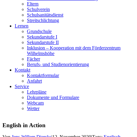
Eltern
Schulverein
Schulsanitätsdienst
Streitschlichtung
Lernen
Grundschule
Sekundarstufe I
Sekundarstufe II
Inklusion – Kooperation mit dem Förderzentrum
Wilhelmshöhe
Fächer
Berufs- und Studienorientierung
Kontakt
Kontaktformular
Anfahrt
Service
Lehrpläne
Dokumente und Formulare
Webcam
Wetter
English in Action
Von
Jens-Willem Diercks
|
12. November 2020
|
Tags:
Englisch
,