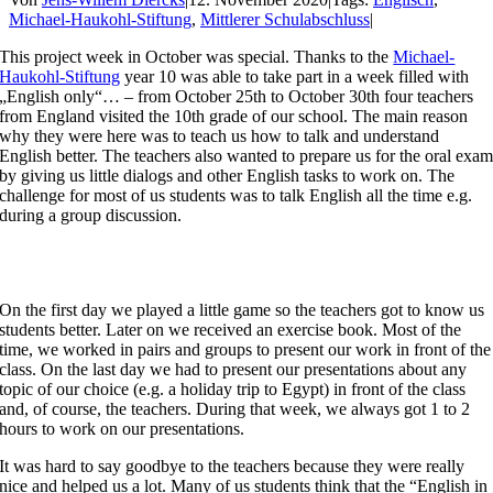
Michael-Haukohl-Stiftung
,
Mittlerer Schulabschluss
|
This project week in October was special. Thanks to the
Michael-
Haukohl-Stiftung
year 10 was able to take part in a week filled with
„English only“… – from October 25th to October 30th four teachers
from England visited the 10th grade of our school. The main reason
why they were here was to teach us how to talk and understand
English better.
The teachers also wanted to prepare us for the oral exa
by giving us little dialogs and other English tasks to work on. The
challenge for most of us students was to talk English all the time e.g.
during a group discussion.
On the first day we played a little game so the teachers got to know us
students better. Later on we received an exercise book. Most of the
time, we worked in pairs and groups to present our work in front of the
class. On the last day we had to present our presentations about any
topic of our choice (e.g. a holiday trip to Egypt) in front of the class
and, of course, the teachers. During that week, we always got 1 to 2
hours to work on our presentations.
It was hard to say goodbye to the teachers because they were really
nice and helped us a lot. Many of us students think that the “English in