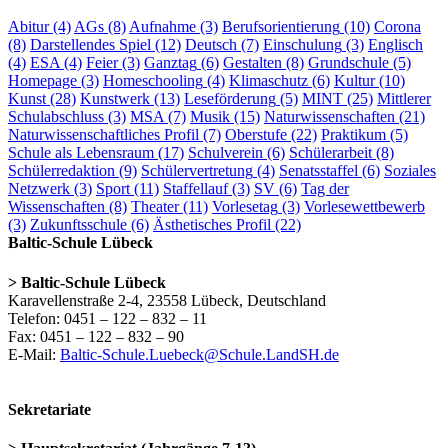
Abitur
(4)
AGs
(8)
Aufnahme
(3)
Berufsorientierung
(10)
Corona
(8)
Darstellendes Spiel
(12)
Deutsch
(7)
Einschulung
(3)
Englisch
(4)
ESA
(4)
Feier
(3)
Ganztag
(6)
Gestalten
(8)
Grundschule
(5)
Homepage
(3)
Homeschooling
(4)
Klimaschutz
(6)
Kultur
(10)
Kunst
(28)
Kunstwerk
(13)
Leseförderung
(5)
MINT
(25)
Mittlerer
Schulabschluss
(3)
MSA
(7)
Musik
(15)
Naturwissenschaften
(21)
Naturwissenschaftliches Profil
(7)
Oberstufe
(22)
Praktikum
(5)
Schule als Lebensraum
(17)
Schulverein
(6)
Schülerarbeit
(8)
Schülerredaktion
(9)
Schülervertretung
(4)
Senatsstaffel
(6)
Soziales
Netzwerk
(3)
Sport
(11)
Staffellauf
(3)
SV
(6)
Tag der
Wissenschaften
(8)
Theater
(11)
Vorlesetag
(3)
Vorlesewettbewerb
(3)
Zukunftsschule
(6)
Ästhetisches Profil
(22)
Baltic-Schule Lübeck
> Baltic-Schule Lübeck
Karavellenstraße 2-4, 23558 Lübeck, Deutschland
Telefon: 0451 – 122 – 832 – 11
Fax: 0451 – 122 – 832 – 90
E-Mail:
Baltic-Schule.Luebeck@Schule.LandSH.de
Sekretariate