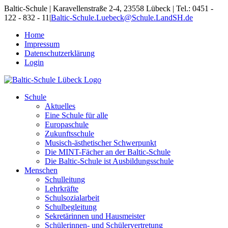
Skip
Baltic-Schule | Karavellenstraße 2-4, 23558 Lübeck | Tel.: 0451 -
to
122 - 832 - 11
|
Baltic-Schule.Luebeck@Schule.LandSH.de
content
Home
Impressum
Datenschutzerklärung
Login
Schule
Aktuelles
Eine Schule für alle
Europaschule
Zukunftsschule
Musisch-ästhetischer Schwerpunkt
Die MINT-Fächer an der Baltic-Schule
Die Baltic-Schule ist Ausbildungsschule
Menschen
Schulleitung
Lehrkräfte
Schulsozialarbeit
Schulbegleitung
Sekretärinnen und Hausmeister
Schülerinnen- und Schülervertretung