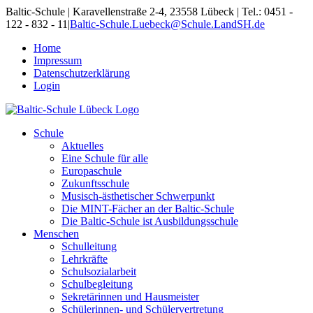
Skip
Baltic-Schule | Karavellenstraße 2-4, 23558 Lübeck | Tel.: 0451 -
to
122 - 832 - 11
|
Baltic-Schule.Luebeck@Schule.LandSH.de
content
Home
Impressum
Datenschutzerklärung
Login
Schule
Aktuelles
Eine Schule für alle
Europaschule
Zukunftsschule
Musisch-ästhetischer Schwerpunkt
Die MINT-Fächer an der Baltic-Schule
Die Baltic-Schule ist Ausbildungsschule
Menschen
Schulleitung
Lehrkräfte
Schulsozialarbeit
Schulbegleitung
Sekretärinnen und Hausmeister
Schülerinnen- und Schülervertretung